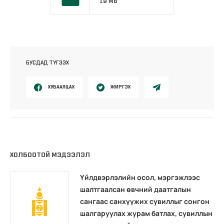
19 MB
БУСДАД ТҮГЭЭХ
ХУВААЛЦАХ
ЖИРГЭХ
ХОЛБООТОЙ МЭДЭЭЛЭЛ
Үйлдвэрлэлийн осол, мэргэжлээс
шалтгаалсан өвчний даатгалын
сангаас санхүүжих сувиллыг сонгон
шалгаруулах журам батлах, сувиллын