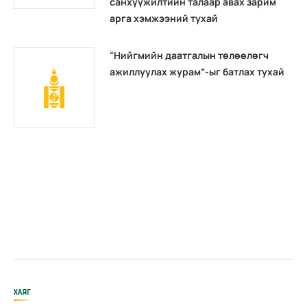
санхүүжилтийн талаар авах зарим
арга хэмжээний тухай
“Нийгмийн даатгалын төлөөлөгч
ажиллуулах журам”-ыг батлах тухай
ХАЯГ