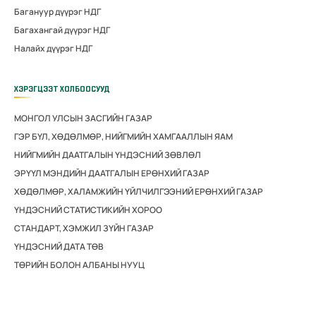
Багануур дүүрэг НДГ
Багахангай дүүрэг НДГ
Налайх дүүрэг НДГ
ХЭРЭГЦЭЭТ ХОЛБООСУУД
МОНГОЛ УЛСЫН ЗАСГИЙН ГАЗАР
ГЭР БҮЛ, ХӨДӨЛМӨР, НИЙГМИЙН ХАМГААЛЛЫН ЯАМ
НИЙГМИЙН ДААТГАЛЫН ҮНДЭСНИЙ ЗӨВЛӨЛ
ЭРҮҮЛ МЭНДИЙН ДААТГАЛЫН ЕРӨНХИЙ ГАЗАР
ХӨДӨЛМӨР, ХАЛАМЖИЙН ҮЙЛЧИЛГЭЭНИЙ ЕРӨНХИЙ ГАЗАР
ҮНДЭСНИЙ СТАТИСТИКИЙН ХОРОО
СТАНДАРТ, ХЭМЖИЛ ЗҮЙН ГАЗАР
ҮНДЭСНИЙ ДАТА ТӨВ
ТӨРИЙН БОЛОН АЛБАНЫ НУУЦ