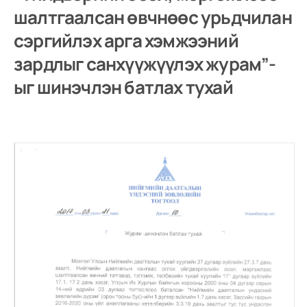
шалтгаалсан өвчнөөс урьдчилан
сэргийлэх арга хэмжээний
зардлыг санхүүжүүлэх журам”-
ыг шинэчлэн батлах тухай