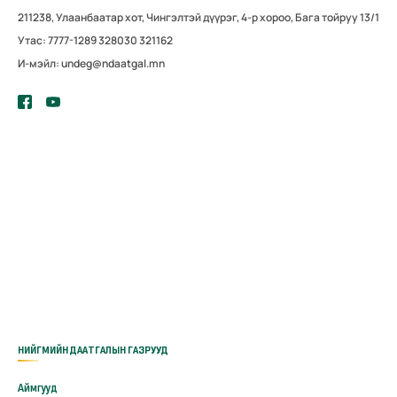
211238, Улаанбаатар хот, Чингэлтэй дүүрэг, 4-р хороо, Бага тойруу 13/1
Утас: 7777-1289 328030 321162
И-мэйл: undeg@ndaatgal.mn
НИЙГМИЙН ДААТГАЛЫН ГАЗРУУД
Аймгууд