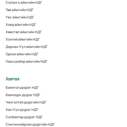
Сэлэнгэ аймгийн НДГ
Төв аймгийн НДГ
Увс аймгийн НДГ
Ховд аймгийн НДГ
Хөвсгөл аймгийн НДГ
Хэнтий аймгийн НДГ
Дархан-Уул аймгийн НДГ
Орхон аймгийн НДГ
Говьсүмбэр аймгийн НДГ
Дүүргүүд
Баянгол дүүрэг НДГ
Баянзүрх дүүрэг НДГ
Чингэлтэй дүүргийн НДГ
Хан-Уул дүүрэг НДГ
Сүхбаатар дүүрэг НДГ
Сонгинхайрхан дүүргийн НДГ