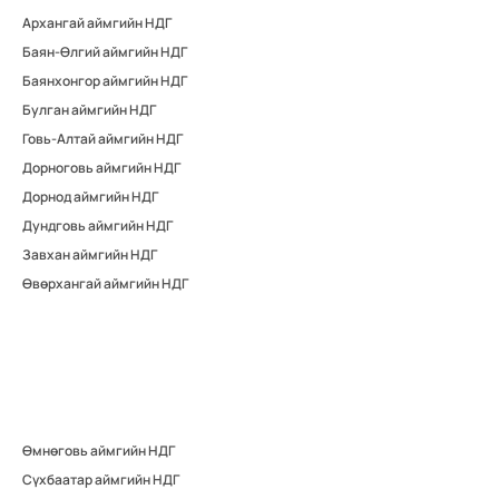
Архангай аймгийн НДГ
Баян-Өлгий аймгийн НДГ
Баянхонгор аймгийн НДГ
Булган аймгийн НДГ
Говь-Алтай аймгийн НДГ
Дорноговь аймгийн НДГ
Дорнод аймгийн НДГ
Дундговь аймгийн НДГ
Завхан аймгийн НДГ
Өвөрхангай аймгийн НДГ
Өмнөговь аймгийн НДГ
Сүхбаатар аймгийн НДГ