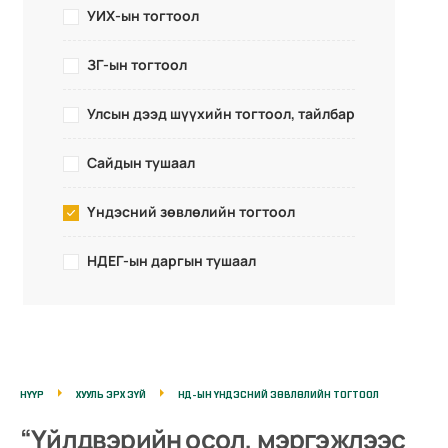
УИХ-ын тогтоол
ЗГ-ын тогтоол
Улсын дээд шүүхийн тогтоол, тайлбар
Сайдын тушаал
Үндэсний зөвлөлийн тогтоол
НДЕГ-ын даргын тушаал
НҮҮР
ХУУЛЬ ЭРХ ЗҮЙ
НД-ЫН ҮНДЭСНИЙ ЗӨВЛӨЛИЙН ТОГТООЛ
“Үйлдвэрийн осол, мэргэжлээс