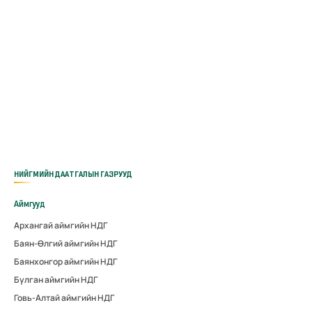
НИЙГМИЙН ДААТГАЛЫН ГАЗРУУД
Аймгууд
Архангай аймгийн НДГ
Баян-Өлгий аймгийн НДГ
Баянхонгор аймгийн НДГ
Булган аймгийн НДГ
Говь-Алтай аймгийн НДГ