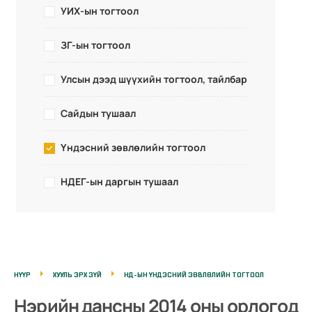
УИХ-ын тогтоол
ЗГ-ын тогтоол
Улсын дээд шүүхийн тогтоол, тайлбар
Сайдын тушаал
Үндэсний зөвлөлийн тогтоол
НДЕГ-ын даргын тушаал
НҮҮР
ХУУЛЬ ЭРХ ЗҮЙ
НД-ЫН ҮНДЭСНИЙ ЗӨВЛӨЛИЙН ТОГТООЛ
Нэрийн дансны 2014 оны орлогод