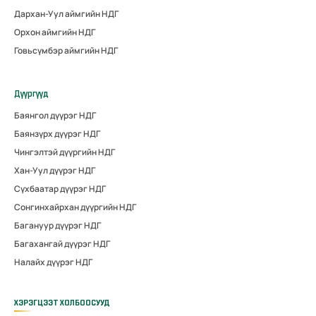
Дархан-Уул аймгийн НДГ
Орхон аймгийн НДГ
Говьсүмбэр аймгийн НДГ
Дүүргүүд
Баянгол дүүрэг НДГ
Баянзүрх дүүрэг НДГ
Чингэлтэй дүүргийн НДГ
Хан-Уул дүүрэг НДГ
Сүхбаатар дүүрэг НДГ
Сонгинхайрхан дүүргийн НДГ
Багануур дүүрэг НДГ
Багахангай дүүрэг НДГ
Налайх дүүрэг НДГ
ХЭРЭГЦЭЭТ ХОЛБООСУУД