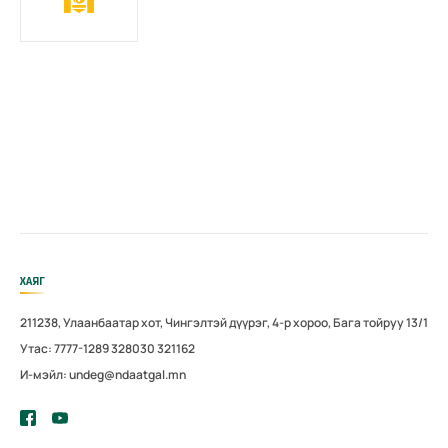
ХАЯГ
211238, Улаанбаатар хот, Чингэлтэй дүүрэг, 4-р хороо, Бага тойруу 13/1
Утас: 7777-1289 328030 321162
И-мэйл: undeg@ndaatgal.mn