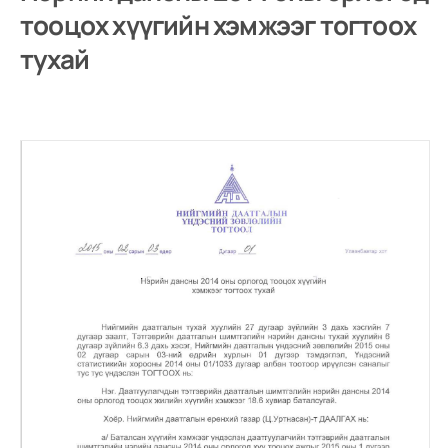
тооцох хүүгийн хэмжээг тогтоох
тухай