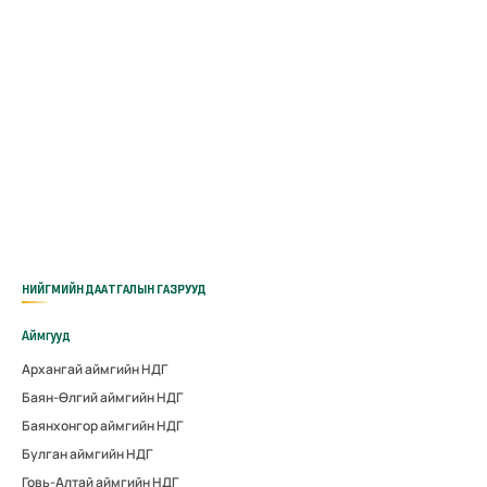
НИЙГМИЙН ДААТГАЛЫН ГАЗРУУД
Аймгууд
Архангай аймгийн НДГ
Баян-Өлгий аймгийн НДГ
Баянхонгор аймгийн НДГ
Булган аймгийн НДГ
Говь-Алтай аймгийн НДГ