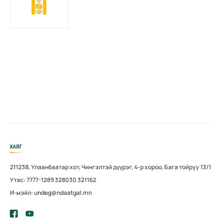
ХАЯГ
211238, Улаанбаатар хот, Чингэлтэй дүүрэг, 4-р хороо, Бага тойруу 13/1
Утас: 7777-1289 328030 321162
И-мэйл: undeg@ndaatgal.mn