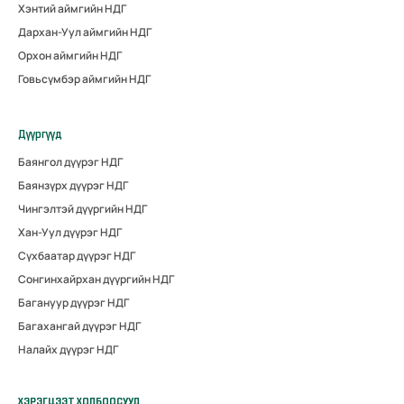
Хэнтий аймгийн НДГ
Дархан-Уул аймгийн НДГ
Орхон аймгийн НДГ
Говьсүмбэр аймгийн НДГ
Дүүргүүд
Баянгол дүүрэг НДГ
Баянзүрх дүүрэг НДГ
Чингэлтэй дүүргийн НДГ
Хан-Уул дүүрэг НДГ
Сүхбаатар дүүрэг НДГ
Сонгинхайрхан дүүргийн НДГ
Багануур дүүрэг НДГ
Багахангай дүүрэг НДГ
Налайх дүүрэг НДГ
ХЭРЭГЦЭЭТ ХОЛБООСУУД