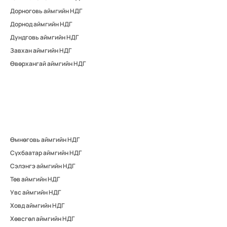
Дорноговь аймгийн НДГ
Дорнод аймгийн НДГ
Дундговь аймгийн НДГ
Завхан аймгийн НДГ
Өвөрхангай аймгийн НДГ
Өмнөговь аймгийн НДГ
Сүхбаатар аймгийн НДГ
Сэлэнгэ аймгийн НДГ
Төв аймгийн НДГ
Увс аймгийн НДГ
Ховд аймгийн НДГ
Хөвсгөл аймгийн НДГ