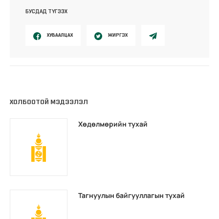
БУСДАД ТҮГЭЭХ
ХУВААЛЦАХ
ЖИРГЭХ
ХОЛБООТОЙ МЭДЭЭЛЭЛ
Хөдөлмөрийн тухай
Тагнуулын байгууллагын тухай