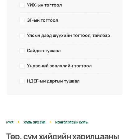
УИХ-ын тогтоол
ЗГ-ын тогтоол
Улсын дээд шүүхийн тогтоол, тайлбар
Сайдын тушаал
Үндэсний зөвлөлийн тогтоол
НДЕГ-ын даргын тушаал
НҮҮР
ХУУЛЬ ЭРХ ЗҮЙ
МОНГОЛ УЛСЫН ХУУЛЬ
Төр, сүм хийдийн харилцааны