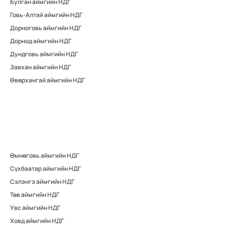
Булган аймгийн НДГ
Говь-Алтай аймгийн НДГ
Дорноговь аймгийн НДГ
Дорнод аймгийн НДГ
Дундговь аймгийн НДГ
Завхан аймгийн НДГ
Өвөрхангай аймгийн НДГ
Өмнөговь аймгийн НДГ
Сүхбаатар аймгийн НДГ
Сэлэнгэ аймгийн НДГ
Төв аймгийн НДГ
Увс аймгийн НДГ
Ховд аймгийн НДГ