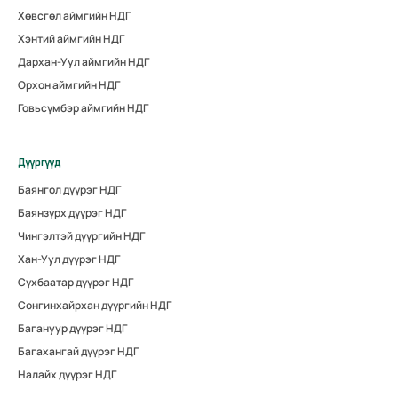
Хөвсгөл аймгийн НДГ
Хэнтий аймгийн НДГ
Дархан-Уул аймгийн НДГ
Орхон аймгийн НДГ
Говьсүмбэр аймгийн НДГ
Дүүргүүд
Баянгол дүүрэг НДГ
Баянзүрх дүүрэг НДГ
Чингэлтэй дүүргийн НДГ
Хан-Уул дүүрэг НДГ
Сүхбаатар дүүрэг НДГ
Сонгинхайрхан дүүргийн НДГ
Багануур дүүрэг НДГ
Багахангай дүүрэг НДГ
Налайх дүүрэг НДГ