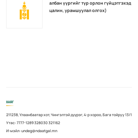
албан үүргийг түр орлон гүйцэтгэхэд
цалин, урамшуулал олгох)
ХАЯГ
211238, Улаанбаатар хот, Чингэлтэй дүүрэг, 4-р хороо, Бага тойруу 13/1
Утас: 7777-1289 328030 321162
И-мэйл: undeg@ndaatgal.mn