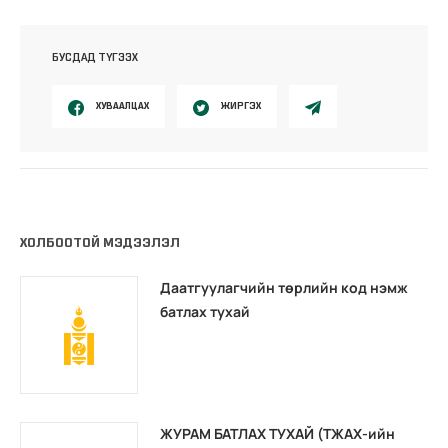
БУСДАД ТҮГЭЭХ
ХУВААЛЦАХ
ЖИРГЭХ
ХОЛБООТОЙ МЭДЭЭЛЭЛ
Даатгуулагчийн төрлийн код нэмж
батлах тухай
ЖУРАМ БАТЛАХ ТУХАЙ (ТЖАХ-ийн