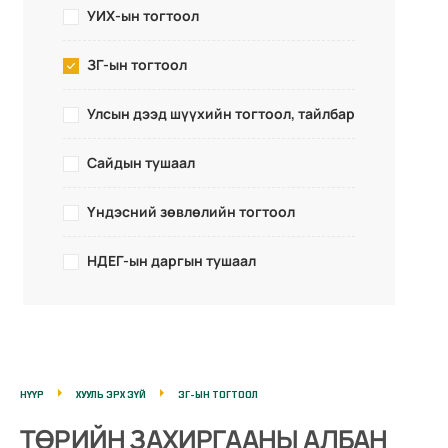
УИХ-ын тогтоол
ЗГ-ын тогтоол
Улсын дээд шүүхийн тогтоол, тайлбар
Сайдын тушаал
Үндэсний зөвлөлийн тогтоол
НДЕГ-ын даргын тушаал
НҮҮР
ХУУЛЬ ЭРХ ЗҮЙ
ЗГ-ЫН ТОГТООЛ
ТӨРИЙН ЗАХИРГААНЫ АЛБАН