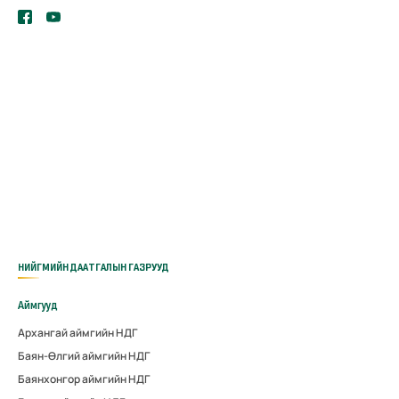
НИЙГМИЙН ДААТГАЛЫН ГАЗРУУД
Аймгууд
Архангай аймгийн НДГ
Баян-Өлгий аймгийн НДГ
Баянхонгор аймгийн НДГ