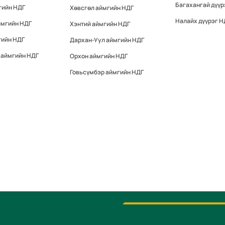
Багахангай дүүр
гийн НДГ
Хөвсгөл аймгийн НДГ
Налайх дүүрэг Н
ймгийн НДГ
Хэнтий аймгийн НДГ
гийн НДГ
Дархан-Уул аймгийн НДГ
 аймгийн НДГ
Орхон аймгийн НДГ
Говьсүмбэр аймгийн НДГ