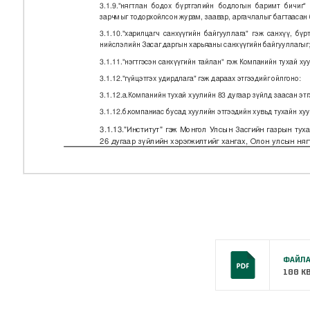
ФАЙЛА
100 K