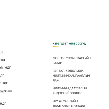
ХЭРЭГЦЭЭТ ХОЛБООСУУД
НДГ
МОНГОЛ УЛСЫН ЗАСГИЙН
 НДГ
ГАЗАР
ийн НДГ
ГЭР БҮЛ, ХӨДӨЛМӨР,
НДГ
НИЙГМИЙН ХАМГААЛЛЫН
ЯАМ
г НДГ
НИЙГМИЙН ДААТГАЛЫН
дүүргийн
ҮНДЭСНИЙ ЗӨВЛӨЛ
ЭРҮҮЛ МЭНДИЙН
 НДГ
ДААТГАЛЫН ЕРӨНХИЙ