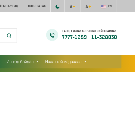
ЙТЫН БҮТЭЦ
ЛОГО ТАТАХ
EN
ТАНД ТУСЛАХ ХЭРЭГЛЭГЧИЙН ЛАВЛАХ
7777-1289
11-328030
Ил тод байдал
Нээлттэй мэдээлэл