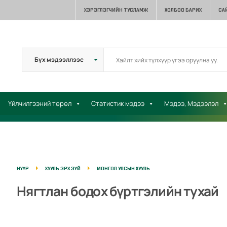
ХЭРЭГЛЭГЧИЙН ТУСЛАМЖ
ХОЛБОО БАРИХ
СА
Үйлчилгээний төрөл
Статистик мэдээ
Мэдээ, Мэдээлэл
НҮҮР
ХУУЛЬ ЭРХ ЗҮЙ
МОНГОЛ УЛСЫН ХУУЛЬ
Нягтлан бодох бүртгэлийн тухай