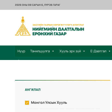
2026 ОНЫ 08 САРЫН 6
, ПҮРЭВ ГАРАГ
Нүүр
Танилцуулга
Хууль эрх зүй
Е-Даатгал
Санал хүсэлт
АНГИЛАЛ
Монгол Улсын Хууль