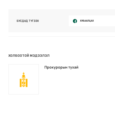
ХУВААЛЦАХ
БУСДАД ТҮГЭЭХ
ХОЛБООТОЙ МЭДЭЭЛЭЛ
Прокурорын тухай