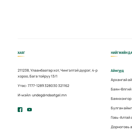
ХАЯГ
НИЙГМИЙН ДА
211238, Улаанбаатар хот, Чингэлтэй дүүрэг, 4-р
Аймгууд
хороо, Бага тойруу 13/1
Архангай а
Утас: 7777-1289 328030 321162
Баян-Өлгий
И-мэйл: undeg@ndaatgal.mn
Баянхонгор
Булган айм
Говь-Алтай 
Дорноговь 