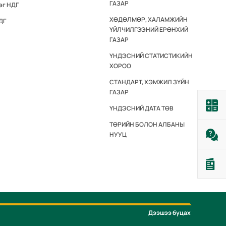
ГАЗАР
эг НДГ
ХӨДӨЛМӨР, ХАЛАМЖИЙН
ДГ
ҮЙЛЧИЛГЭЭНИЙ ЕРӨНХИЙ
ГАЗАР
ҮНДЭСНИЙ СТАТИСТИКИЙН
ХОРОО
СТАНДАРТ, ХЭМЖИЛ ЗҮЙН
ГАЗАР
ҮНДЭСНИЙ ДАТА ТӨВ
ТӨРИЙН БОЛОН АЛБАНЫ
НУУЦ
Дээшээ буцах