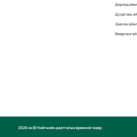
Дорнод айм
Дундговь а
Завхан айм
Өвөрхангай
2020 он © Нийгмийн даатгалын ерөнхий газар.