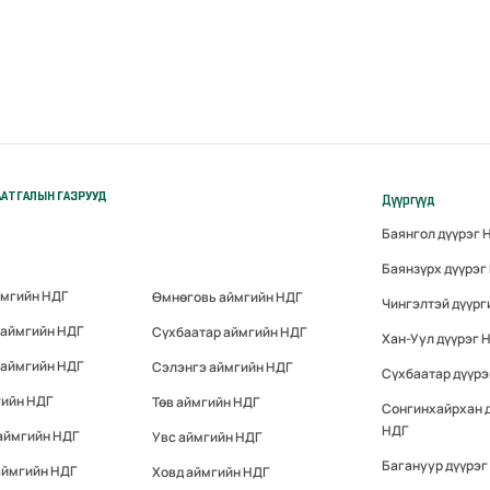
АТГАЛЫН ГАЗРУУД
Дүүргүүд
Баянгол дүүрэг 
Баянзүрх дүүрэг
ймгийн НДГ
Өмнөговь аймгийн НДГ
Чингэлтэй дүүрг
 аймгийн НДГ
Сүхбаатар аймгийн НДГ
Хан-Уул дүүрэг 
 аймгийн НДГ
Сэлэнгэ аймгийн НДГ
Сүхбаатар дүүрэ
гийн НДГ
Төв аймгийн НДГ
Сонгинхайрхан 
НДГ
аймгийн НДГ
Увс аймгийн НДГ
Багануур дүүрэг
аймгийн НДГ
Ховд аймгийн НДГ