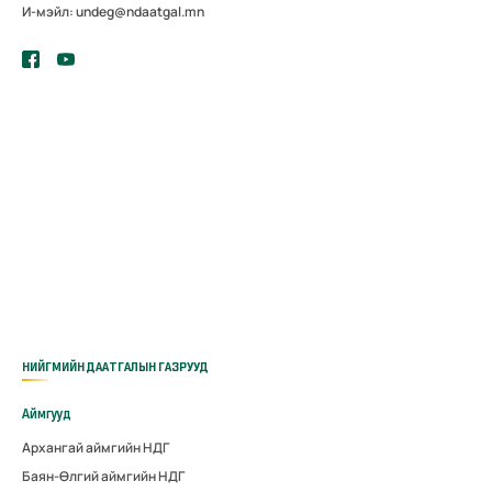
И-мэйл: undeg@ndaatgal.mn
НИЙГМИЙН ДААТГАЛЫН ГАЗРУУД
Аймгууд
Архангай аймгийн НДГ
Баян-Өлгий аймгийн НДГ