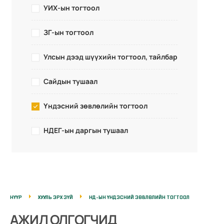
УИХ-ын тогтоол
ЗГ-ын тогтоол
Улсын дээд шүүхийн тогтоол, тайлбар
Сайдын тушаал
Үндэсний зөвлөлийн тогтоол
НДЕГ-ын даргын тушаал
НҮҮР
ХУУЛЬ ЭРХ ЗҮЙ
НД-ЫН ҮНДЭСНИЙ ЗӨВЛӨЛИЙН ТОГТООЛ
АЖИЛ ОЛГОГЧИД