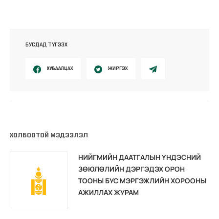
БУСДАД ТҮГЭЭХ
ХУВААЛЦАХ
ЖИРГЭХ
ХОЛБООТОЙ МЭДЭЭЛЭЛ
НИЙГМИЙН ДААТГАЛЫН ҮНДЭСНИЙ
ЗӨЮЛӨЛИЙН ДЭРГЭДЭХ ОРОН
ТООНЫ БУС МЭРГЭЖЛИЙН ХОРООНЫ
АЖИЛЛАХ ЖУРАМ