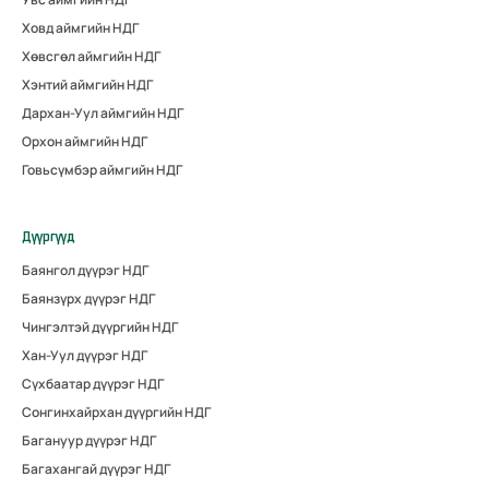
Ховд аймгийн НДГ
Хөвсгөл аймгийн НДГ
Хэнтий аймгийн НДГ
Дархан-Уул аймгийн НДГ
Орхон аймгийн НДГ
Говьсүмбэр аймгийн НДГ
Дүүргүүд
Баянгол дүүрэг НДГ
Баянзүрх дүүрэг НДГ
Чингэлтэй дүүргийн НДГ
Хан-Уул дүүрэг НДГ
Сүхбаатар дүүрэг НДГ
Сонгинхайрхан дүүргийн НДГ
Багануур дүүрэг НДГ
Багахангай дүүрэг НДГ