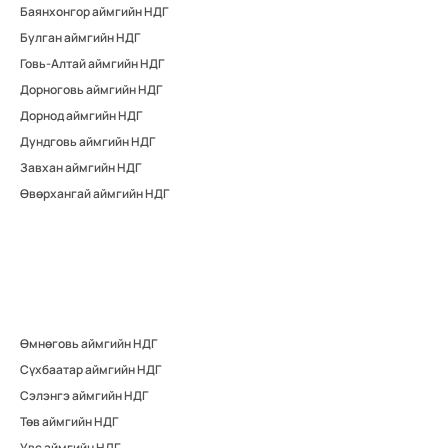
Баянхонгор аймгийн НДГ
Булган аймгийн НДГ
Говь-Алтай аймгийн НДГ
Дорноговь аймгийн НДГ
Дорнод аймгийн НДГ
Дундговь аймгийн НДГ
Завхан аймгийн НДГ
Өвөрхангай аймгийн НДГ
Өмнөговь аймгийн НДГ
Сүхбаатар аймгийн НДГ
Сэлэнгэ аймгийн НДГ
Төв аймгийн НДГ
Увс аймгийн НДГ