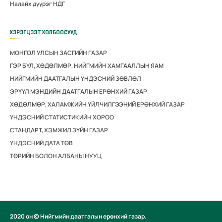
Налайх дүүрэг НДГ
ХЭРЭГЦЭЭТ ХОЛБООСУУД
МОНГОЛ УЛСЫН ЗАСГИЙН ГАЗАР
ГЭР БҮЛ, ХӨДӨЛМӨР, НИЙГМИЙН ХАМГААЛЛЫН ЯАМ
НИЙГМИЙН ДААТГАЛЫН ҮНДЭСНИЙ ЗӨВЛӨЛ
ЭРҮҮЛ МЭНДИЙН ДААТГАЛЫН ЕРӨНХИЙ ГАЗАР
ХӨДӨЛМӨР, ХАЛАМЖИЙН ҮЙЛЧИЛГЭЭНИЙ ЕРӨНХИЙ ГАЗАР
ҮНДЭСНИЙ СТАТИСТИКИЙН ХОРОО
СТАНДАРТ, ХЭМЖИЛ ЗҮЙН ГАЗАР
ҮНДЭСНИЙ ДАТА ТӨВ
ТӨРИЙН БОЛОН АЛБАНЫ НУУЦ
2020 он © Нийгмийн даатгалын ерөнхий газар.