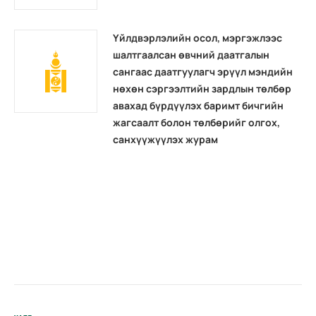
Үйлдвэрлэлийн осол, мэргэжлээс
шалтгаалсан өвчний даатгалын
сангаас даатгуулагч эрүүл мэндийн
нөхөн сэргээлтийн зардлын төлбөр
авахад бүрдүүлэх баримт бичгийн
жагсаалт болон төлбөрийг олгох,
санхүүжүүлэх журам