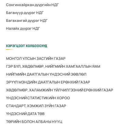
Сонгинхайрхан дүүргийн НДГ
Багануур дүүрэг НДГ
Багахангай дүүрэг НДГ
Налайх дүүрэг НДГ
ХЭРЭГЦЭЭТ ХОЛБООСУУД
МОНГОЛ УЛСЫН ЗАСГИЙН ГАЗАР
ГЭР БҮЛ, ХӨДӨЛМӨР, НИЙГМИЙН ХАМГААЛЛЫН ЯАМ
НИЙГМИЙН ДААТГАЛЫН ҮНДЭСНИЙ ЗӨВЛӨЛ
ЭРҮҮЛ МЭНДИЙН ДААТГАЛЫН ЕРӨНХИЙ ГАЗАР
ХӨДӨЛМӨР, ХАЛАМЖИЙН ҮЙЛЧИЛГЭЭНИЙ ЕРӨНХИЙ ГАЗАР
ҮНДЭСНИЙ СТАТИСТИКИЙН ХОРОО
СТАНДАРТ, ХЭМЖИЛ ЗҮЙН ГАЗАР
ҮНДЭСНИЙ ДАТА ТӨВ
ТӨРИЙН БОЛОН АЛБАНЫ НУУЦ