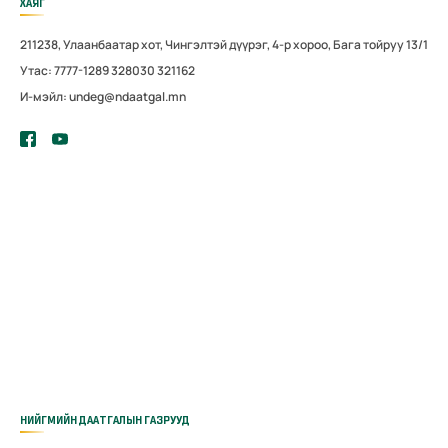
ХАЯГ
211238, Улаанбаатар хот, Чингэлтэй дүүрэг, 4-р хороо, Бага тойруу 13/1
Утас: 7777-1289 328030 321162
И-мэйл: undeg@ndaatgal.mn
НИЙГМИЙН ДААТГАЛЫН ГАЗРУУД