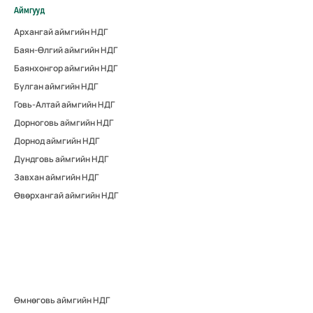
Аймгууд
Архангай аймгийн НДГ
Баян-Өлгий аймгийн НДГ
Баянхонгор аймгийн НДГ
Булган аймгийн НДГ
Говь-Алтай аймгийн НДГ
Дорноговь аймгийн НДГ
Дорнод аймгийн НДГ
Дундговь аймгийн НДГ
Завхан аймгийн НДГ
Өвөрхангай аймгийн НДГ
Өмнөговь аймгийн НДГ