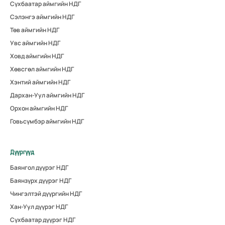
Сүхбаатар аймгийн НДГ
Сэлэнгэ аймгийн НДГ
Төв аймгийн НДГ
Увс аймгийн НДГ
Ховд аймгийн НДГ
Хөвсгөл аймгийн НДГ
Хэнтий аймгийн НДГ
Дархан-Уул аймгийн НДГ
Орхон аймгийн НДГ
Говьсүмбэр аймгийн НДГ
Дүүргүүд
Баянгол дүүрэг НДГ
Баянзүрх дүүрэг НДГ
Чингэлтэй дүүргийн НДГ
Хан-Уул дүүрэг НДГ
Сүхбаатар дүүрэг НДГ