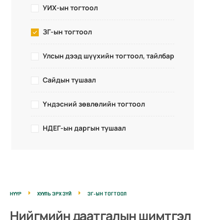
УИХ-ын тогтоол
ЗГ-ын тогтоол
Улсын дээд шүүхийн тогтоол, тайлбар
Сайдын тушаал
Үндэсний зөвлөлийн тогтоол
НДЕГ-ын даргын тушаал
НҮҮР
ХУУЛЬ ЭРХ ЗҮЙ
ЗГ-ЫН ТОГТООЛ
Нийгмийн даатгалын шимтгэл