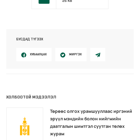
25 KB
БУСДАД ТҮГЭЭХ
ХУВААЛЦАХ
ЖИРГЭХ
ХОЛБООТОЙ МЭДЭЭЛЭЛ
Төрөөс олгох урамшууллаас иргэний
эрүүл мэндийн болон нийгмийн
даатгалын шимтгэл суутган төлөх
журам