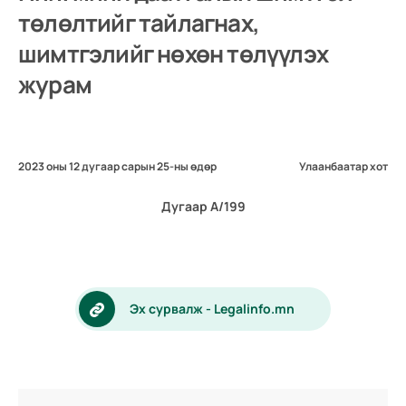
төлөлтийг тайлагнах,
шимтгэлийг нөхөн төлүүлэх
журам
2023 оны 12 дугаар сарын 25-ны өдөр
Улаанбаатар хот
Дугаар А/199
Эх сурвалж - Legalinfo.mn