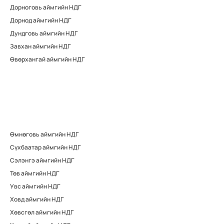
Дорноговь аймгийн НДГ
Дорнод аймгийн НДГ
Дундговь аймгийн НДГ
Завхан аймгийн НДГ
Өвөрхангай аймгийн НДГ
Өмнөговь аймгийн НДГ
Сүхбаатар аймгийн НДГ
Сэлэнгэ аймгийн НДГ
Төв аймгийн НДГ
Увс аймгийн НДГ
Ховд аймгийн НДГ
Хөвсгөл аймгийн НДГ