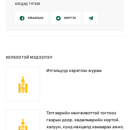
БУСДАД ТҮГЭЭХ
ХУВААЛЦАХ
ЖИРГЭХ
ХОЛБООТОЙ МЭДЭЭЛЭЛ
Итгэлцүүр хэрэглэх журам
Тэтгэврийн хөнгөлөлттэй тогтоох
газрын доор, хөдөлмөрийн хортой,
халуун, хүнд нөхцөлд хамаарах ажил,