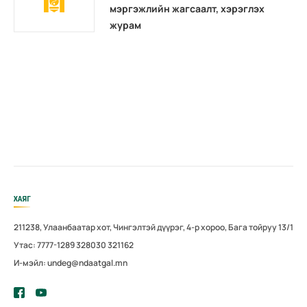
мэргэжлийн жагсаалт, хэрэглэх
журам
ХАЯГ
211238, Улаанбаатар хот, Чингэлтэй дүүрэг, 4-р хороо, Бага тойруу 13/1
Утас: 7777-1289 328030 321162
И-мэйл: undeg@ndaatgal.mn