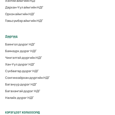
Хэнтий аймгийн НДГ
Дархан-Уул аймгийн НДГ
Орхон аймгийн НДГ
Говьсүмбэр аймгийн НДГ
Дүүргүүд
Баянгол дүүрэг НДГ
Баянзүрх дүүрэг НДГ
Чингэлтэй дүүргийн НДГ
Хан-Уул дүүрэг НДГ
Сүхбаатар дүүрэг НДГ
Сонгинхайрхан дүүргийн НДГ
Багануур дүүрэг НДГ
Багахангай дүүрэг НДГ
Налайх дүүрэг НДГ
ХЭРЭГЦЭЭТ ХОЛБООСУУД