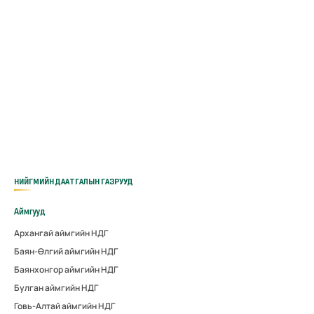
НИЙГМИЙН ДААТГАЛЫН ГАЗРУУД
Аймгууд
Архангай аймгийн НДГ
Баян-Өлгий аймгийн НДГ
Баянхонгор аймгийн НДГ
Булган аймгийн НДГ
Говь-Алтай аймгийн НДГ