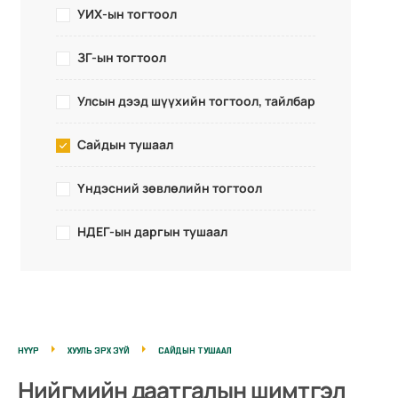
УИХ-ын тогтоол
ЗГ-ын тогтоол
Улсын дээд шүүхийн тогтоол, тайлбар
Сайдын тушаал
Үндэсний зөвлөлийн тогтоол
НДЕГ-ын даргын тушаал
НҮҮР
ХУУЛЬ ЭРХ ЗҮЙ
САЙДЫН ТУШААЛ
Нийгмийн даатгалын шимтгэл