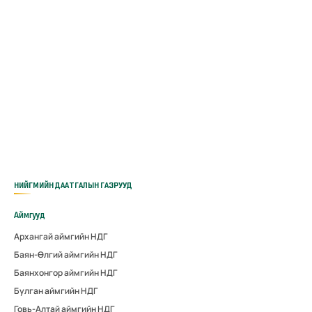
НИЙГМИЙН ДААТГАЛЫН ГАЗРУУД
Аймгууд
Архангай аймгийн НДГ
Баян-Өлгий аймгийн НДГ
Баянхонгор аймгийн НДГ
Булган аймгийн НДГ
Говь-Алтай аймгийн НДГ