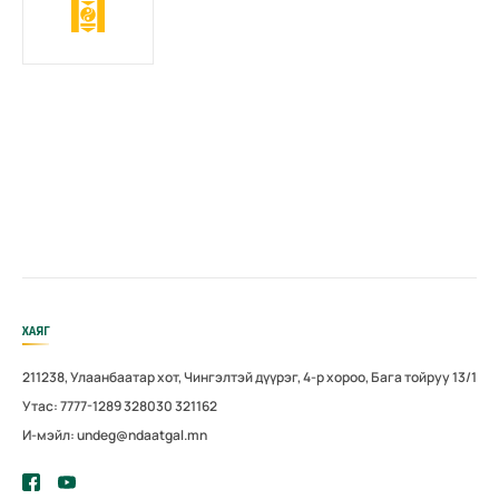
ХАЯГ
211238, Улаанбаатар хот, Чингэлтэй дүүрэг, 4-р хороо, Бага тойруу 13/1
Утас: 7777-1289 328030 321162
И-мэйл: undeg@ndaatgal.mn