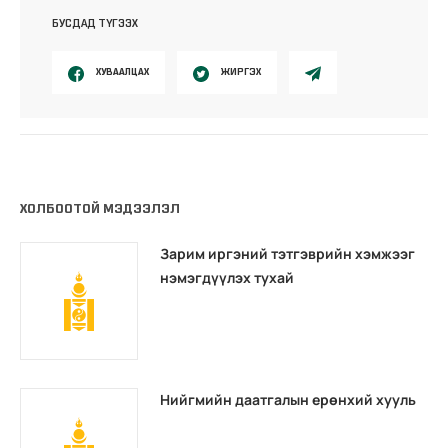
БУСДАД ТҮГЭЭХ
ХУВААЛЦАХ
ЖИРГЭХ
ХОЛБООТОЙ МЭДЭЭЛЭЛ
Зарим иргэний тэтгэврийн хэмжээг
нэмэгдүүлэх тухай
Нийгмийн даатгалын ерөнхий хууль