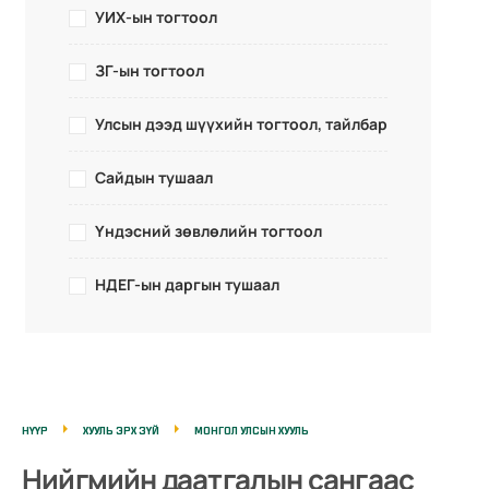
УИХ-ын тогтоол
ЗГ-ын тогтоол
Улсын дээд шүүхийн тогтоол, тайлбар
Сайдын тушаал
Үндэсний зөвлөлийн тогтоол
НДЕГ-ын даргын тушаал
НҮҮР
ХУУЛЬ ЭРХ ЗҮЙ
МОНГОЛ УЛСЫН ХУУЛЬ
Нийгмийн даатгалын сангаас