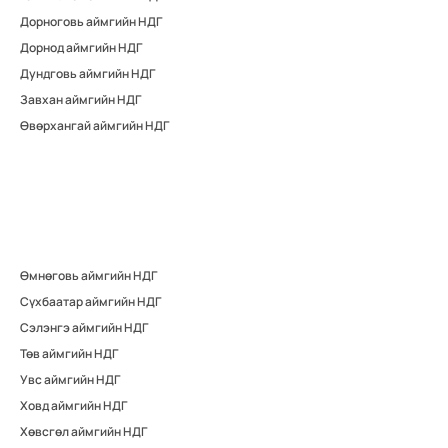
Дорноговь аймгийн НДГ
Дорнод аймгийн НДГ
Дундговь аймгийн НДГ
Завхан аймгийн НДГ
Өвөрхангай аймгийн НДГ
Өмнөговь аймгийн НДГ
Сүхбаатар аймгийн НДГ
Сэлэнгэ аймгийн НДГ
Төв аймгийн НДГ
Увс аймгийн НДГ
Ховд аймгийн НДГ
Хөвсгөл аймгийн НДГ