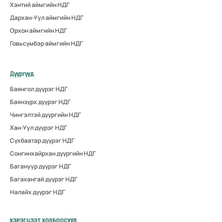
Хэнтий аймгийн НДГ
Дархан-Уул аймгийн НДГ
Орхон аймгийн НДГ
Говьсүмбэр аймгийн НДГ
Дүүргүүд
Баянгол дүүрэг НДГ
Баянзүрх дүүрэг НДГ
Чингэлтэй дүүргийн НДГ
Хан-Уул дүүрэг НДГ
Сүхбаатар дүүрэг НДГ
Сонгинхайрхан дүүргийн НДГ
Багануур дүүрэг НДГ
Багахангай дүүрэг НДГ
Налайх дүүрэг НДГ
ХЭРЭГЦЭЭТ ХОЛБООСУУД