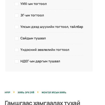
УИХ-ын тогтоол
ЗГ-ын тогтоол
Улсын дээд шүүхийн тогтоол, тайлбар
Сайдын тушаал
Үндэсний зөвлөлийн тогтоол
НДЕГ-ын даргын тушаал
НҮҮР
ХУУЛЬ ЭРХ ЗҮЙ
МОНГОЛ УЛСЫН ХУУЛЬ
Гамшгаас хамгаалах тухай