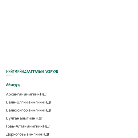
НИЙГМИЙН ДААТГАЛЫН ГАЗРУУД
Аймгууд
Архангай аймгийн НДГ
Баян-Өлгий аймгийн НДГ
Баянхонгор аймгийн НДГ
Булган аймгийн НДГ
Говь-Алтай аймгийн НДГ
Дорноговь аймгийн НДГ