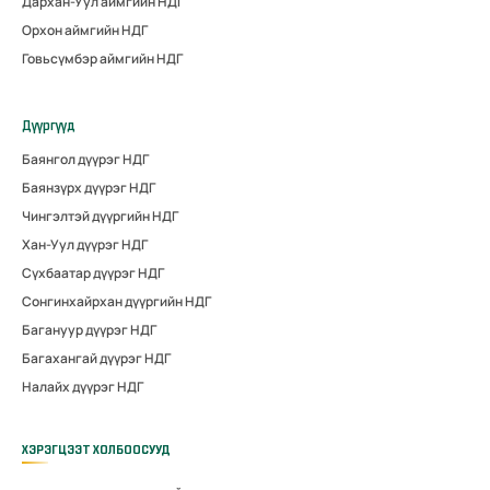
Дархан-Уул аймгийн НДГ
Орхон аймгийн НДГ
Говьсүмбэр аймгийн НДГ
Дүүргүүд
Баянгол дүүрэг НДГ
Баянзүрх дүүрэг НДГ
Чингэлтэй дүүргийн НДГ
Хан-Уул дүүрэг НДГ
Сүхбаатар дүүрэг НДГ
Сонгинхайрхан дүүргийн НДГ
Багануур дүүрэг НДГ
Багахангай дүүрэг НДГ
Налайх дүүрэг НДГ
ХЭРЭГЦЭЭТ ХОЛБООСУУД