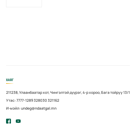
ХАЯГ
211238, Улаанбаатар хот, Чингэлтэй дүүрэг, 4-р хороо, Бага тойруу 13/1
Утас: 7777-1289 328030 321162
И-мэйл: undeg@ndaatgal.mn