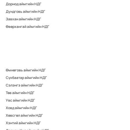
Дорнод аймгийн НДГ
Дундговь аймгийн НДГ
Завхан аймгийн НДГ
Өвөрхангай аймгийн НДГ
Өмнөговь аймгийн НДГ
Сүхбаатар аймгийн НДГ
Сэлэнгэ аймгийн НДГ
Төв аймгийн НДГ
Увс аймгийн НДГ
Ховд аймгийн НДГ
Хөвсгөл аймгийн НДГ
Хэнтий аймгийн НДГ