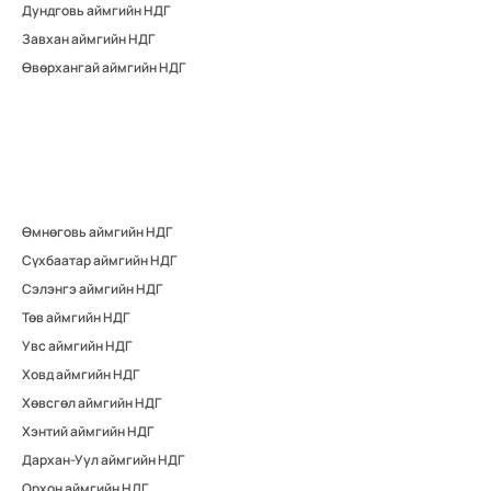
Дундговь аймгийн НДГ
Завхан аймгийн НДГ
Өвөрхангай аймгийн НДГ
Өмнөговь аймгийн НДГ
Сүхбаатар аймгийн НДГ
Сэлэнгэ аймгийн НДГ
Төв аймгийн НДГ
Увс аймгийн НДГ
Ховд аймгийн НДГ
Хөвсгөл аймгийн НДГ
Хэнтий аймгийн НДГ
Дархан-Уул аймгийн НДГ
Орхон аймгийн НДГ