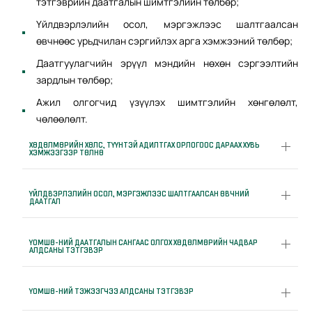
тэтгэврийн даатгалын шимтгэлийн төлбөр;
Үйлдвэрлэлийн осол, мэргэжлээс шалтгаалсан
өвчнөөс урьдчилан сэргийлэх арга хэмжээний төлбөр;
Даатгуулагчийн эрүүл мэндийн нөхөн сэргээлтийн
зардлын төлбөр;
Ажил олгогчид үзүүлэх шимтгэлийн хөнгөлөлт,
чөлөөлөлт.
ХӨДӨЛМӨРИЙН ХӨЛС, ТҮҮНТЭЙ АДИЛТГАХ ОРЛОГООС ДАРААХ ХУВЬ
ХЭМЖЭЭГЭЭР ТӨЛНӨ
ҮЙЛДВЭРЛЭЛИЙН ОСОЛ, МЭРГЭЖЛЭЭС ШАЛТГААЛСАН ӨВЧНИЙ
ДААТГАЛ
ҮОМШӨ-НИЙ ДААТГАЛЫН САНГААС ОЛГОХ ХӨДӨЛМӨРИЙН ЧАДВАР
АЛДСАНЫ ТЭТГЭВЭР
ҮОМШӨ-НИЙ ТЭЖЭЭГЧЭЭ АЛДСАНЫ ТЭТГЭВЭР