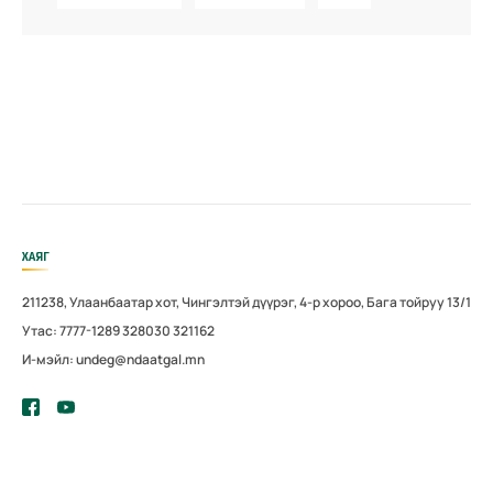
ХАЯГ
211238, Улаанбаатар хот, Чингэлтэй дүүрэг, 4-р хороо, Бага тойруу 13/1
Утас: 7777-1289 328030 321162
И-мэйл: undeg@ndaatgal.mn