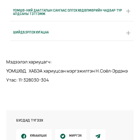
ҮОМШӨ-НИЙ ДААТГАЛЫН САНГААС ОЛГОХ ХӨДӨЛМӨРИЙН ЧАДВАР ТҮР
АЛДСАНЫ ТЭТГЭМЖ
ШИЙДВЭРЛЭХ ХУГАЦАА
Мэдээлэл хариуцагч:
ҮОМШӨД, ХАБЭА хариуцсан мэргэжилтэн Н.Соёл-Эрдэнэ
Утас: 11-328030-304
БУСДАД ТҮГЭЭХ
ХУВААЛЦАХ
ЖИРГЭХ