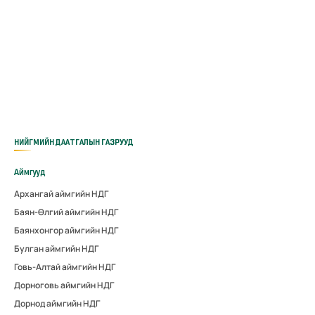
НИЙГМИЙН ДААТГАЛЫН ГАЗРУУД
Аймгууд
Архангай аймгийн НДГ
Баян-Өлгий аймгийн НДГ
Баянхонгор аймгийн НДГ
Булган аймгийн НДГ
Говь-Алтай аймгийн НДГ
Дорноговь аймгийн НДГ
Дорнод аймгийн НДГ