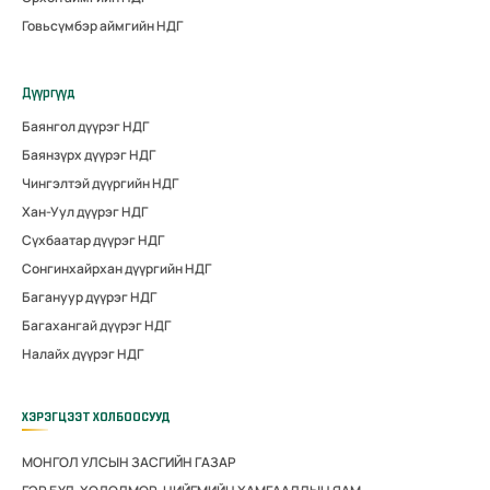
Говьсүмбэр аймгийн НДГ
Дүүргүүд
Баянгол дүүрэг НДГ
Баянзүрх дүүрэг НДГ
Чингэлтэй дүүргийн НДГ
Хан-Уул дүүрэг НДГ
Сүхбаатар дүүрэг НДГ
Сонгинхайрхан дүүргийн НДГ
Багануур дүүрэг НДГ
Багахангай дүүрэг НДГ
Налайх дүүрэг НДГ
ХЭРЭГЦЭЭТ ХОЛБООСУУД
МОНГОЛ УЛСЫН ЗАСГИЙН ГАЗАР