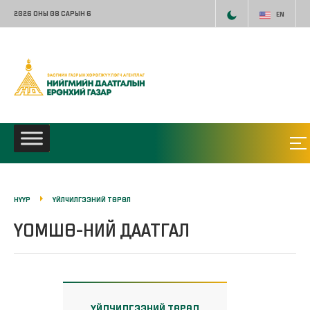
2026 ОНЫ 08 САРЫН 6
EN
НҮҮР
ҮЙЛЧИЛГЭЭНИЙ ТӨРӨЛ
ҮОМШӨ-НИЙ ДААТГАЛ
ҮЙЛЧИЛГЭЭНИЙ ТӨРӨЛ