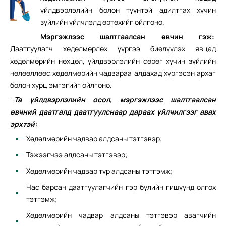
үйлдвэрлэлийн болон түүнтэй адилтгах хүчин
зүйлийн үйлчлэлд өртөхийг ойлгоно.
Мэргэжлээс шалтгаалсан өвчин гэж:
Даатгуулагч хөдөлмөрлөх үүргээ биелүүлэх явцад
хөдөлмөрийн нөхцөл, үйлдвэрлэлийн сөрөг хүчин зүйлийн
нөлөөллөөс хөдөлмөрийн чадвараа алдахад хүргэсэн архаг
болон хурц эмгэгийг ойлгоно.
–
Та үйлдвэрлэлийн осол, мэргэжлээс шалтгаалсан
өвчний даатгалд даатгуулснаар дараах үйлчилгээг авах
эрхтэй:
Хөдөлмөрийн чадвар алдсаны тэтгэвэр;
Тэжээгчээ алдсаны тэтгэвэр;
Хөдөлмөрийн чадвар тvр алдсаны тэтгэмж;
Нас барсан даатгуулагчийн гэр бүлийн гишүүнд олгох
тэтгэмж;
Хөдөлмөрийн чадвар алдсаны тэтгэвэр авагчийн