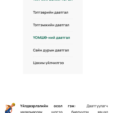
Тэтгэврийн даатгал
Тэтгэмжийн даатгал
ҮОМШӨ-ний даатгал
Сайн дурын даатгал
Цахим үйлчилгээ
Үйлдвэрлэлийн осол гэж:
Даатгуулагч
хөдөлмөрлөх үүргээ биелүүлэх явцад