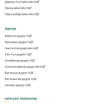
Дархан-Уул аймгийн НДГ
Орхон аймгийн НДГ
Говьсүмбэр аймгийн НДГ
Дүүргүүд
Баянгол дүүрэг НДГ
Баянзүрх дүүрэг НДГ
Чингэлтэй дүүргийн НДГ
Хан-Уул дүүрэг НДГ
Сүхбаатар дүүрэг НДГ
Сонгинхайрхан дүүргийн НДГ
Багануур дүүрэг НДГ
Багахангай дүүрэг НДГ
Налайх дүүрэг НДГ
ХЭРЭГЦЭЭТ ХОЛБООСУУД