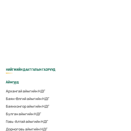
НИЙГМИЙН ДААТГАЛЫН ГАЗРУУД
Аймгууд
Архангай аймгийн НДГ
Баян-Өлгий аймгийн НДГ
Баянхонгор аймгийн НДГ
Булган аймгийн НДГ
Говь-Алтай аймгийн НДГ
Дорноговь аймгийн НДГ