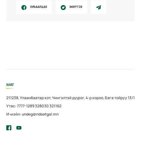
ХУВААЛЦАХ
ЖИРГЭХ
ХАЯГ
211238, Улаанбаатар хот, Чингэлтэй дүүрэг, 4-р хороо, Бага тойруу 13/1
Утас: 7777-1289 328030 321162
И-мэйл: undeg@ndaatgal.mn