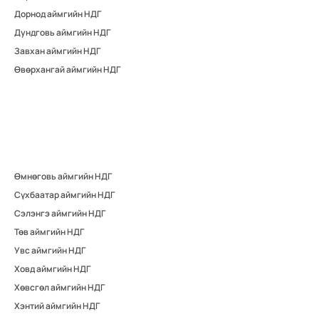
Дорнод аймгийн НДГ
Дундговь аймгийн НДГ
Завхан аймгийн НДГ
Өвөрхангай аймгийн НДГ
Өмнөговь аймгийн НДГ
Сүхбаатар аймгийн НДГ
Сэлэнгэ аймгийн НДГ
Төв аймгийн НДГ
Увс аймгийн НДГ
Ховд аймгийн НДГ
Хөвсгөл аймгийн НДГ
Хэнтий аймгийн НДГ