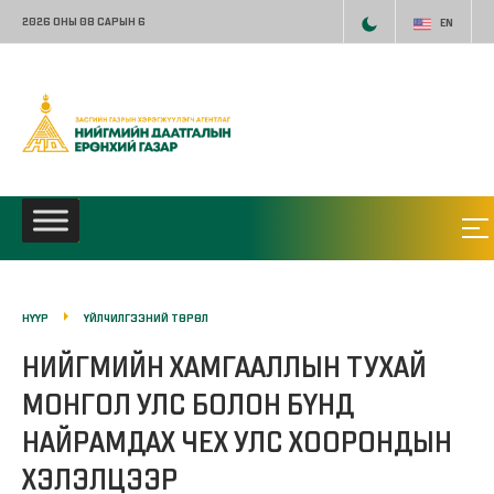
2026 ОНЫ 08 САРЫН 6
EN
НҮҮР
ҮЙЛЧИЛГЭЭНИЙ ТӨРӨЛ
НИЙГМИЙН ХАМГААЛЛЫН ТУХАЙ
МОНГОЛ УЛС БОЛОН БҮНД
НАЙРАМДАХ ЧЕХ УЛС ХООРОНДЫН
ХЭЛЭЛЦЭЭР