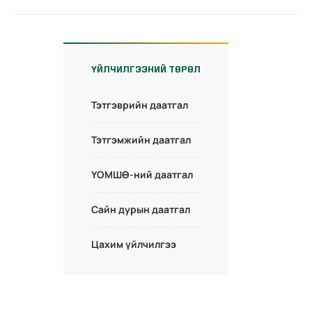
ҮЙЛЧИЛГЭЭНИЙ ТӨРӨЛ
Тэтгэврийн даатгал
Тэтгэмжийн даатгал
ҮОМШӨ-ний даатгал
Сайн дурын даатгал
Цахим үйлчилгээ