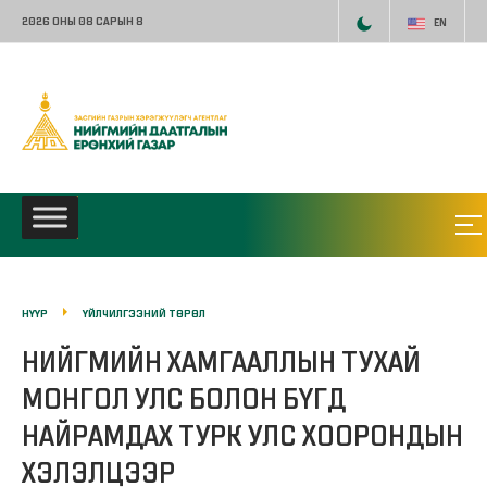
2026 ОНЫ 08 САРЫН 8
EN
НҮҮР
ҮЙЛЧИЛГЭЭНИЙ ТӨРӨЛ
НИЙГМИЙН ХАМГААЛЛЫН ТУХАЙ
МОНГОЛ УЛС БОЛОН БҮГД
НАЙРАМДАХ ТУРК УЛС ХООРОНДЫН
ХЭЛЭЛЦЭЭР