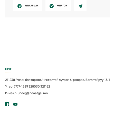
ХУВААЛЦАХ
ЖИРГЭХ
ХАЯГ
211238, Улаанбаатар хот, Чингэлтэй дүүрэг, 4-р хороо, Бага тойруу 13/1
Утас: 7777-1289 328030 321162
И-мэйл: undeg@ndaatgal.mn