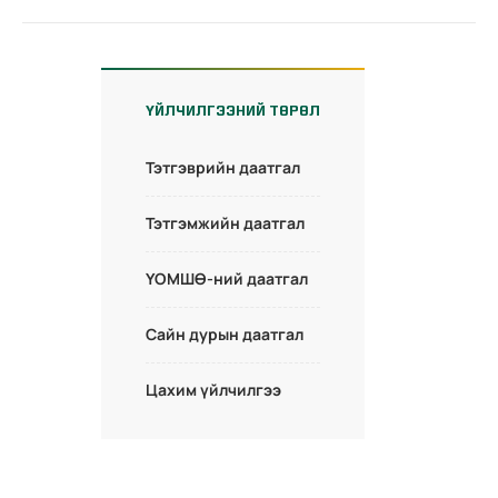
ҮЙЛЧИЛГЭЭНИЙ ТӨРӨЛ
Тэтгэврийн даатгал
Тэтгэмжийн даатгал
ҮОМШӨ-ний даатгал
Сайн дурын даатгал
Цахим үйлчилгээ