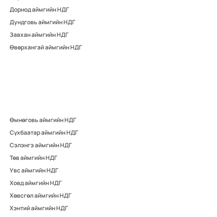
Дорнод аймгийн НДГ
Дундговь аймгийн НДГ
Завхан аймгийн НДГ
Өвөрхангай аймгийн НДГ
Өмнөговь аймгийн НДГ
Сүхбаатар аймгийн НДГ
Сэлэнгэ аймгийн НДГ
Төв аймгийн НДГ
Увс аймгийн НДГ
Ховд аймгийн НДГ
Хөвсгөл аймгийн НДГ
Хэнтий аймгийн НДГ