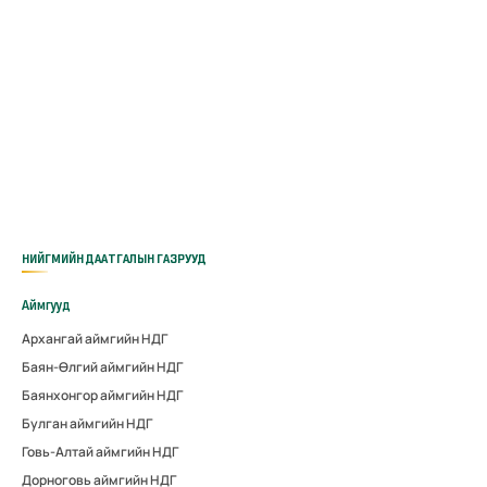
НИЙГМИЙН ДААТГАЛЫН ГАЗРУУД
Аймгууд
Архангай аймгийн НДГ
Баян-Өлгий аймгийн НДГ
Баянхонгор аймгийн НДГ
Булган аймгийн НДГ
Говь-Алтай аймгийн НДГ
Дорноговь аймгийн НДГ