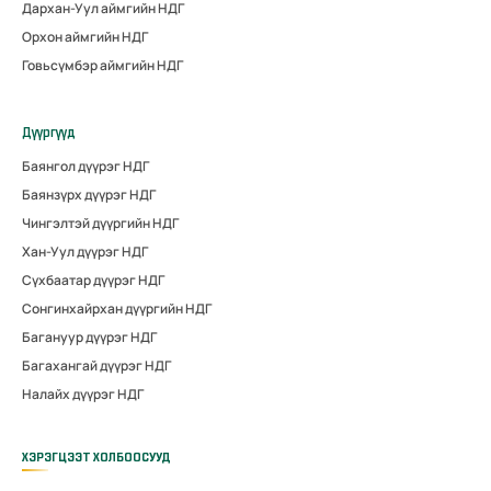
Дархан-Уул аймгийн НДГ
Орхон аймгийн НДГ
Говьсүмбэр аймгийн НДГ
Дүүргүүд
Баянгол дүүрэг НДГ
Баянзүрх дүүрэг НДГ
Чингэлтэй дүүргийн НДГ
Хан-Уул дүүрэг НДГ
Сүхбаатар дүүрэг НДГ
Сонгинхайрхан дүүргийн НДГ
Багануур дүүрэг НДГ
Багахангай дүүрэг НДГ
Налайх дүүрэг НДГ
ХЭРЭГЦЭЭТ ХОЛБООСУУД