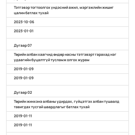
Тэтгэвэр тогтоолгох үндэсний ажил, мэргэжлийн жишиг
цалин батлах тухай
2023-10-06
2023-01-01
Дугаар 07
Төрийн албан хаагчид өндөр насны тэтгэвэрт гарахад нэг
удаагийн буцалтгүй тусламж олгох журам
2019-01-09
2019-01-09
Дугаар 02
Төрийн жинхэнэ албаны удирдах, гүйцэтгэх албан тушаалд
тавигдах тусгай шаардлагыг батлах тухай
2019-01-11
2019-01-11