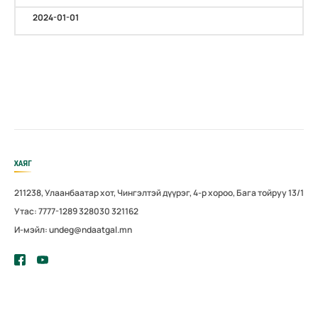
2024-01-01
ХАЯГ
211238, Улаанбаатар хот, Чингэлтэй дүүрэг, 4-р хороо, Бага тойруу 13/1
Утас: 7777-1289 328030 321162
И-мэйл: undeg@ndaatgal.mn