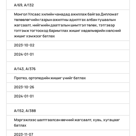
А/69, А/132
Монгол Улсаас хилийн чанадад ажиллаж байгаа Дипломат
төлөөлөгчийн газрын ажилтны адилтгах албан тушаалын
жагсаалт, нийгмийн даатгалын шимтгэл төлөх, тэтгэвэр
тэтгэмж тогтооход баримтлах жишиг хөдөлмөрийн хөлсний
жишиг хэмжээг батлах
2023-10-02
2024-01-01
А/143, А/376
Протез, ортопедийн жишиг үнийг батлах
2023-10-26
2024-01-01
А/152, А/388
Мэргэжлээс шалтгаалсан өвчний жагсаалт, хувь, хугацааг
батлах
2023-11-07