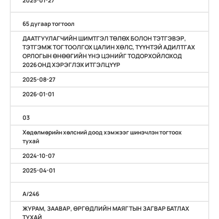
2025-01-27
65 дугаар тогтоол
ДААТГУУЛАГЧИЙН ШИМТГЭЛ ТӨЛӨХ БОЛОН ТЭТГЭВЭР,
ТЭТГЭМЖ ТОГТООЛГОХ ЦАЛИН ХӨЛС, ТҮҮНТЭЙ АДИЛТГАХ
ОРЛОГЫН ӨНӨӨГИЙН ҮНЭ ЦЭНИЙГ ТОДОРХОЙЛОХОД
2026 ОНД ХЭРЭГЛЭХ ИТГЭЛЦҮҮР
2025-08-27
2026-01-01
03
Хөдөлмөрийн хөлсний доод хэмжээг шинэчлэн тогтоох
тухай
2024-10-07
2025-04-01
A/246
ЖУРАМ, ЗААВАР, ӨРГӨДЛИЙН МАЯГТЫН ЗАГВАР БАТЛАХ
ТУХАЙ