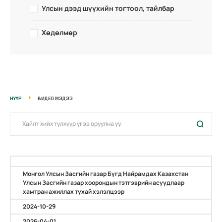
Улсын дээд шүүхийн тогтоол, тайлбар
Хөдөлмөр
НҮҮР
ВИДЕО МЭДЭЭ
Монгол Улсын Засгийн газар Бүгд Найрамдах Казахстан
Улсын Засгийн газар хоорондын тэтгэврийн асуудлаар
хамтран ажиллах тухай хэлэлцээр
2024-10-29
2026-04-01