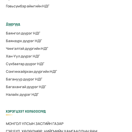
Говьсүмбэр аймгийн НДГ
Дүүргүүд
Баянгол дүүрэг НДГ
Баянзүрх дүүрэг НДГ
Чингэлтэй дүүргийн НДГ
Хан-Уул дүүрэг НДГ
Сүхбаатар дүүрэг НДГ
Сонгинхайрхан дүүргийн НДГ
Багануур дүүрэг НДГ
Багахангай дүүрэг НДГ
Налайх дүүрэг НДГ
ХЭРЭГЦЭЭТ ХОЛБООСУУД
МОНГОЛ УЛСЫН ЗАСГИЙН ГАЗАР
ГЭР БҮЛ, ХӨДӨЛМӨР, НИЙГМИЙН ХАМГААЛЛЫН ЯАМ