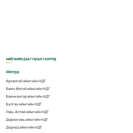
НИЙГМИЙН ДААТГАЛЫН ГАЗРУУД
Аймгууд
Архангай аймгийн НДГ
Баян-Өлгий аймгийн НДГ
Баянхонгор аймгийн НДГ
Булган аймгийн НДГ
Говь-Алтай аймгийн НДГ
Дорноговь аймгийн НДГ
Дорнод аймгийн НДГ