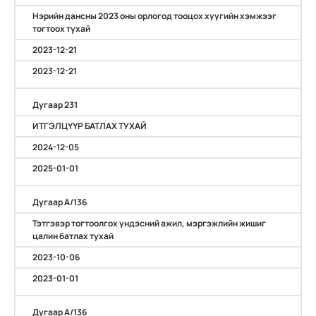
Нэрийн дансны 2023 оны орлогод тооцох хүүгийн хэмжээг
тогтоох тухай
2023-12-21
2023-12-21
Дугаар 231
ИТГЭЛЦҮҮР БАТЛАХ ТУХАЙ
2024-12-05
2025-01-01
Дугаар А/136
Тэтгэвэр тогтоолгох үндэсний ажил, мэргэжлийн жишиг
цалин батлах тухай
2023-10-06
2023-01-01
Дугаар А/136