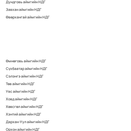
Дундговь аймгийн НДГ
Завхан аймгийн НДГ
Өвөрхангай аймгийн НДГ
Өмнөговь аймгийн НДГ
Сүхбаатар аймгийн НДГ
Сэлэнгэ аймгийн НДГ
Төв аймгийн НДГ
Увс аймгийн НДГ
Ховд аймгийн НДГ
Хөвсгөл аймгийн НДГ
Хэнтий аймгийн НДГ
Дархан-Уул аймгийн НДГ
Орхон аймгийн НДГ