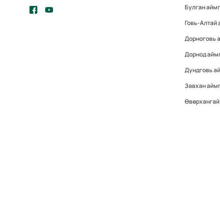
Булган айм
Говь-Алтай 
Дорноговь 
Дорнод айм
Дундговь а
Завхан айм
Өвөрхангай