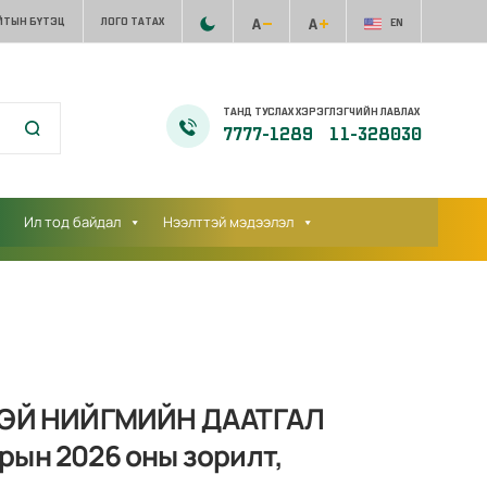
ЙТЫН БҮТЭЦ
ЛОГО ТАТАХ
EN
ТАНД ТУСЛАХ ХЭРЭГЛЭГЧИЙН ЛАВЛАХ
7777-1289
11-328030
Ил тод байдал
Нээлттэй мэдээлэл
ЭЙ НИЙГМИЙН ДААТГАЛ
рын 2026 оны зорилт,