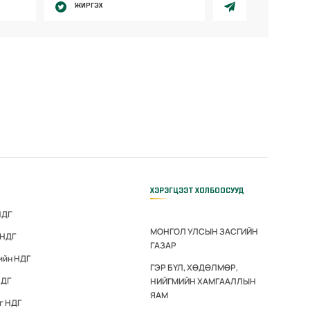
ЖИРГЭХ
ХЭРЭГЦЭЭТ ХОЛБООСУУД
НДГ
МОНГОЛ УЛСЫН ЗАСГИЙН
 НДГ
ГАЗАР
ийн НДГ
ГЭР БҮЛ, ХӨДӨЛМӨР,
НДГ
НИЙГМИЙН ХАМГААЛЛЫН
ЯАМ
г НДГ