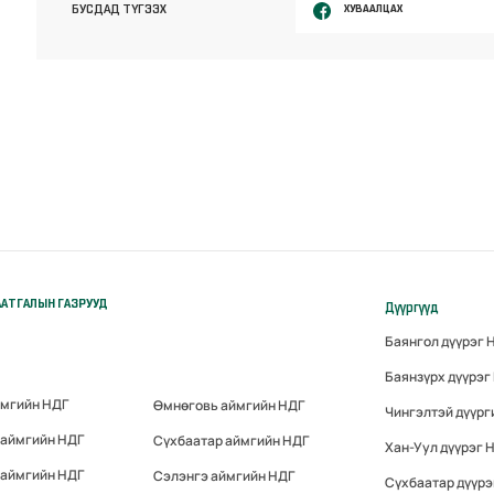
ХУВААЛЦАХ
БУСДАД ТҮГЭЭХ
АТГАЛЫН ГАЗРУУД
Дүүргүүд
Баянгол дүүрэг 
Баянзүрх дүүрэг
ймгийн НДГ
Өмнөговь аймгийн НДГ
Чингэлтэй дүүрг
 аймгийн НДГ
Сүхбаатар аймгийн НДГ
Хан-Уул дүүрэг 
 аймгийн НДГ
Сэлэнгэ аймгийн НДГ
Сүхбаатар дүүрэ