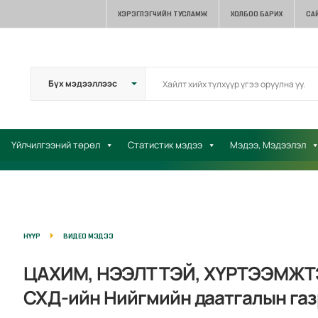
ХЭРЭГЛЭГЧИЙН ТУСЛАМЖ
ХОЛБОО БАРИХ
СА
Үйлчилгээний төрөл
Статистик мэдээ
Мэдээ, Мэдээлэл
НҮҮР
ВИДЕО МЭДЭЭ
ЦАХИМ, НЭЭЛТТЭЙ, ХҮРТЭЭМЖТ
СХД-ийн Нийгмийн даатгалын газ