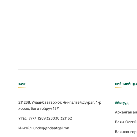
ХАЯГ
НИЙГМИЙН ДА
211238, Улаанбаатар хот, Чингэлтэй дүүрэг, 4-р
Аймгууд
хороо, Бага тойруу 13/1
Архангай а
Утас: 7777-1289 328030 321162
Баян-Өлгий
И-мэйл: undeg@ndaatgal.mn
Баянхонгор