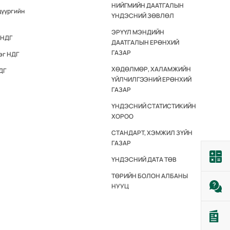
НИЙГМИЙН ДААТГАЛЫН
дүүргийн
ҮНДЭСНИЙ ЗӨВЛӨЛ
ЭРҮҮЛ МЭНДИЙН
 НДГ
ДААТГАЛЫН ЕРӨНХИЙ
ГАЗАР
эг НДГ
ХӨДӨЛМӨР, ХАЛАМЖИЙН
ДГ
ҮЙЛЧИЛГЭЭНИЙ ЕРӨНХИЙ
ГАЗАР
ҮНДЭСНИЙ СТАТИСТИКИЙН
ХОРОО
СТАНДАРТ, ХЭМЖИЛ ЗҮЙН
ГАЗАР
ҮНДЭСНИЙ ДАТА ТӨВ
ТӨРИЙН БОЛОН АЛБАНЫ
НУУЦ