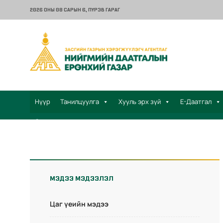
2026 ОНЫ 08 САРЫН 6
, ПҮРЭВ ГАРАГ
Нүүр
Танилцуулга
Хууль эрх зүй
Е-Даатгал
Санал хүсэлт
МЭДЭЭ МЭДЭЭЛЭЛ
Цаг үеийн мэдээ