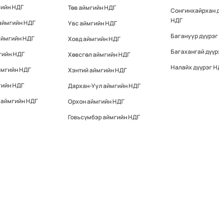
гийн НДГ
Төв аймгийн НДГ
Сонгинхайрхан 
НДГ
аймгийн НДГ
Увс аймгийн НДГ
Багануур дүүрэг
аймгийн НДГ
Ховд аймгийн НДГ
Багахангай дүүр
гийн НДГ
Хөвсгөл аймгийн НДГ
Налайх дүүрэг Н
ймгийн НДГ
Хэнтий аймгийн НДГ
гийн НДГ
Дархан-Уул аймгийн НДГ
 аймгийн НДГ
Орхон аймгийн НДГ
Говьсүмбэр аймгийн НДГ