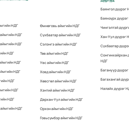
Дүүргүүд
Баянгол дүүрэг 
Баянзүрх дүүрэг
ймгийн НДГ
Өмнөговь аймгийн НДГ
Чингэлтэй дүүрг
 аймгийн НДГ
Сүхбаатар аймгийн НДГ
Хан-Уул дүүрэг 
 аймгийн НДГ
Сэлэнгэ аймгийн НДГ
Сүхбаатар дүүрэ
гийн НДГ
Төв аймгийн НДГ
Сонгинхайрхан 
НДГ
аймгийн НДГ
Увс аймгийн НДГ
Багануур дүүрэг
аймгийн НДГ
Ховд аймгийн НДГ
Багахангай дүүр
гийн НДГ
Хөвсгөл аймгийн НДГ
Налайх дүүрэг Н
ймгийн НДГ
Хэнтий аймгийн НДГ
гийн НДГ
Дархан-Уул аймгийн НДГ
 аймгийн НДГ
Орхон аймгийн НДГ
Говьсүмбэр аймгийн НДГ