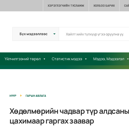
ХЭРЭГЛЭГЧИЙН ТУСЛАМЖ
ХОЛБОО БАРИХ
СА
Үйлчилгээний төрөл
Статистик мэдээ
Мэдээ, Мэдээлэл
НҮҮР
ГАРЫН АВЛАГА
Хөдөлмөрийн чадвар түр алдсаны
цахимаар гаргах заавар