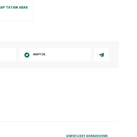
АР ТАТАЖ АВАХ
ЖИРГЭХ
ХЭРЭГЦЭЭТ ХОЛБООСУУД