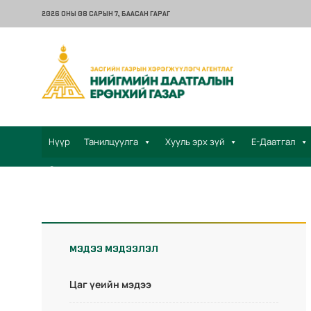
2026 ОНЫ 08 САРЫН 7
, БААСАН ГАРАГ
Нүүр
Танилцуулга
Хууль эрх зүй
Е-Даатгал
Санал хүсэлт
МЭДЭЭ МЭДЭЭЛЭЛ
Цаг үеийн мэдээ