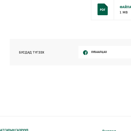
ФАЙЛА
1 MB
ХУВААЛЦАХ
БУСДАД ТҮГЭЭХ
АТГАЛЫН ГАЗРУУД