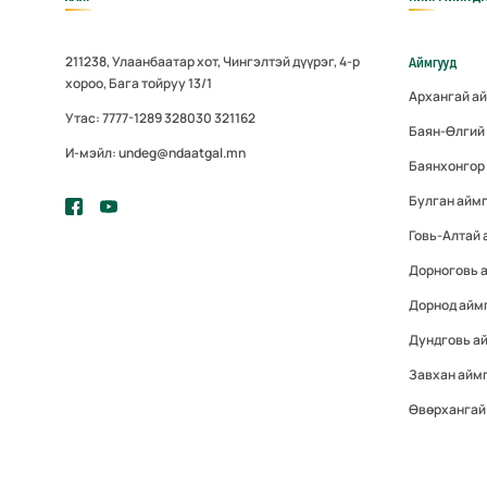
211238, Улаанбаатар хот, Чингэлтэй дүүрэг, 4-р
Аймгууд
хороо, Бага тойруу 13/1
Архангай а
Утас: 7777-1289 328030 321162
Баян-Өлгий
И-мэйл: undeg@ndaatgal.mn
Баянхонгор
Булган айм
Говь-Алтай 
Дорноговь 
Дорнод айм
Дундговь а
Завхан айм
Өвөрхангай