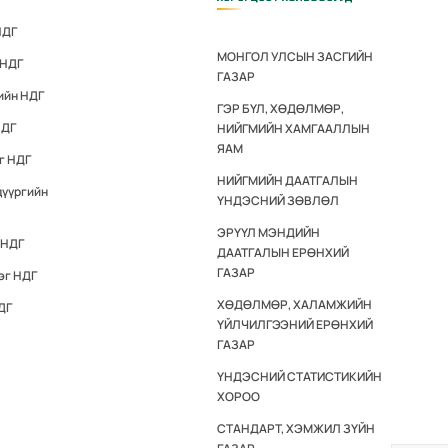
НДГ
МОНГОЛ УЛСЫН ЗАСГИЙН
 НДГ
ГАЗАР
ийн НДГ
ГЭР БҮЛ, ХӨДӨЛМӨР,
НДГ
НИЙГМИЙН ХАМГААЛЛЫН
ЯАМ
г НДГ
НИЙГМИЙН ДААТГАЛЫН
дүүргийн
ҮНДЭСНИЙ ЗӨВЛӨЛ
ЭРҮҮЛ МЭНДИЙН
 НДГ
ДААТГАЛЫН ЕРӨНХИЙ
ГАЗАР
эг НДГ
ХӨДӨЛМӨР, ХАЛАМЖИЙН
ДГ
ҮЙЛЧИЛГЭЭНИЙ ЕРӨНХИЙ
ГАЗАР
ҮНДЭСНИЙ СТАТИСТИКИЙН
ХОРОО
СТАНДАРТ, ХЭМЖИЛ ЗҮЙН