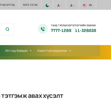
ЙТЫН БҮТЭЦ
ЛОГО ТАТАХ
EN
ТАНД ТУСЛАХ ХЭРЭГЛЭГЧИЙН ЛАВЛАХ
7777-1289
11-328030
Ил тод байдал
Нээлттэй мэдээлэл
 тэтгэмж авах хүсэлт