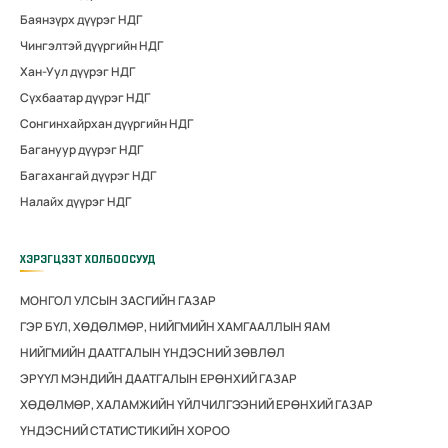
Баянзүрх дүүрэг НДГ
Чингэлтэй дүүргийн НДГ
Хан-Уул дүүрэг НДГ
Сүхбаатар дүүрэг НДГ
Сонгинхайрхан дүүргийн НДГ
Багануур дүүрэг НДГ
Багахангай дүүрэг НДГ
Налайх дүүрэг НДГ
ХЭРЭГЦЭЭТ ХОЛБООСУУД
МОНГОЛ УЛСЫН ЗАСГИЙН ГАЗАР
ГЭР БҮЛ, ХӨДӨЛМӨР, НИЙГМИЙН ХАМГААЛЛЫН ЯАМ
НИЙГМИЙН ДААТГАЛЫН ҮНДЭСНИЙ ЗӨВЛӨЛ
ЭРҮҮЛ МЭНДИЙН ДААТГАЛЫН ЕРӨНХИЙ ГАЗАР
ХӨДӨЛМӨР, ХАЛАМЖИЙН ҮЙЛЧИЛГЭЭНИЙ ЕРӨНХИЙ ГАЗАР
ҮНДЭСНИЙ СТАТИСТИКИЙН ХОРОО