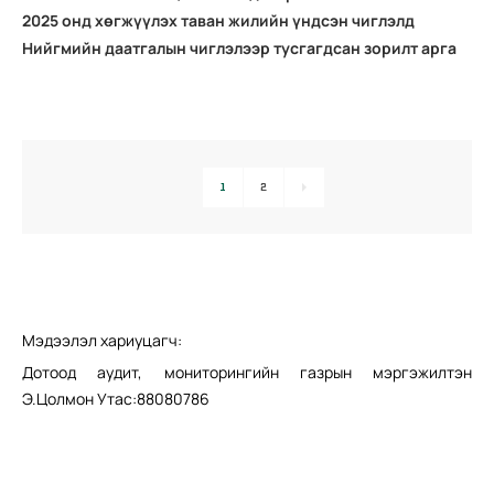
2025 онд хөгжүүлэх таван жилийн үндсэн чиглэлд
Нийгмийн даатгалын чиглэлээр тусгагдсан зорилт арга
хэмжээний биелэлт
1
2
Мэдээлэл хариуцагч:
Дотоод аудит, мониторингийн газрын мэргэжилтэн
Э.Цолмон Утас:88080786