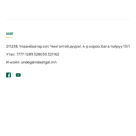
ХАЯГ
211238, Улаанбаатар хот, Чингэлтэй дүүрэг, 4-р хороо, Бага тойруу 13/1
Утас: 7777-1289 328030 321162
И-мэйл: undeg@ndaatgal.mn