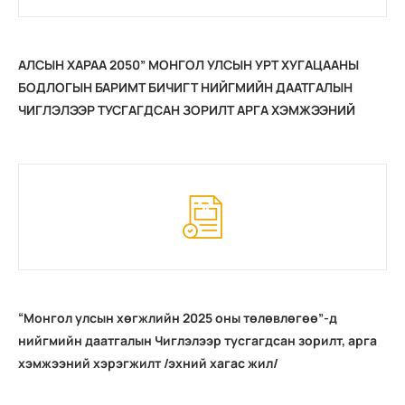
АЛСЫН ХАРАА 2050” МОНГОЛ УЛСЫН УРТ ХУГАЦААНЫ
БОДЛОГЫН БАРИМТ БИЧИГТ НИЙГМИЙН ДААТГАЛЫН
ЧИГЛЭЛЭЭР ТУСГАГДСАН ЗОРИЛТ АРГА ХЭМЖЭЭНИЙ
ХЭРЭГЖИЛТ
“Монгол улсын хөгжлийн 2025 оны төлөвлөгөө”-д
нийгмийн даатгалын Чиглэлээр тусгагдсан зорилт, арга
хэмжээний хэрэгжилт /эхний хагас жил/