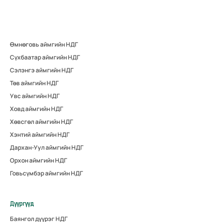
Өмнөговь аймгийн НДГ
Сүхбаатар аймгийн НДГ
Сэлэнгэ аймгийн НДГ
Төв аймгийн НДГ
Увс аймгийн НДГ
Ховд аймгийн НДГ
Хөвсгөл аймгийн НДГ
Хэнтий аймгийн НДГ
Дархан-Уул аймгийн НДГ
Орхон аймгийн НДГ
Говьсүмбэр аймгийн НДГ
Дүүргүүд
Баянгол дүүрэг НДГ