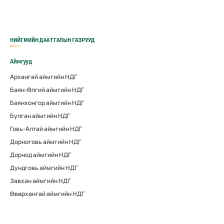
НИЙГМИЙН ДААТГАЛЫН ГАЗРУУД
Аймгууд
Архангай аймгийн НДГ
Баян-Өлгий аймгийн НДГ
Баянхонгор аймгийн НДГ
Булган аймгийн НДГ
Говь-Алтай аймгийн НДГ
Дорноговь аймгийн НДГ
Дорнод аймгийн НДГ
Дундговь аймгийн НДГ
Завхан аймгийн НДГ
Өвөрхангай аймгийн НДГ