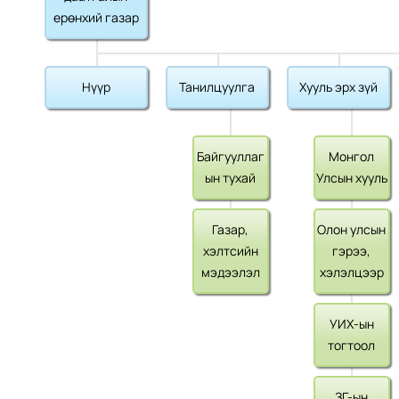
ерөнхий газар
Нүүр
Танилцуулга
Хууль эрх зүй
Байгууллаг
Монгол
ын тухай
Улсын хууль
Газар,
Олон улсын
хэлтсийн
гэрээ,
мэдээлэл
хэлэлцээр
УИХ-ын
тогтоол
ЗГ-ын