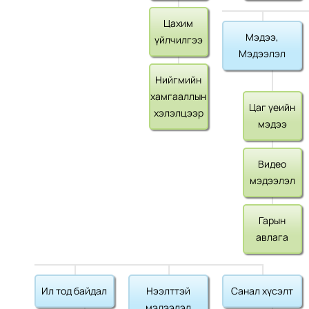
Цахим
Мэдээ,
үйлчилгээ
Мэдээлэл
Нийгмийн
хамгааллын
Цаг үеийн
хэлэлцээр
мэдээ
Видео
мэдээлэл
Гарын
авлага
Ил тод байдал
Нээлттэй
Санал хүсэлт
мэдээлэл