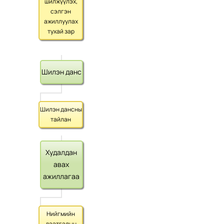
шилжүүлэх,
сэлгэн
ажиллуулах
тухай зар
Шилэн данс
Шилэн дансны
тайлан
Худалдан
авах
ажиллагаа
Нийгмийн
даатгалын