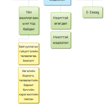
Үйл
E-Zasag
ажиллагаан
Нээлттэй
ы ил тод
өгөгдөл
байдал
Нээлттэй
мэдээлэл
Байгууллагын
гүйцэтгэлийн
төлөвлөгөө,
биелэлт
Хөгжлийн
бодлого,
төлөвлөлтийн
баримт
бичгийн
хэрэгжилтийн
тайлан