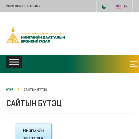
2026 ОНЫ 08 САРЫН 7
EN
НҮҮР
САЙТЫН БҮТЭЦ
САЙТЫН БҮТЭЦ
Нийгмийн
даатгалын