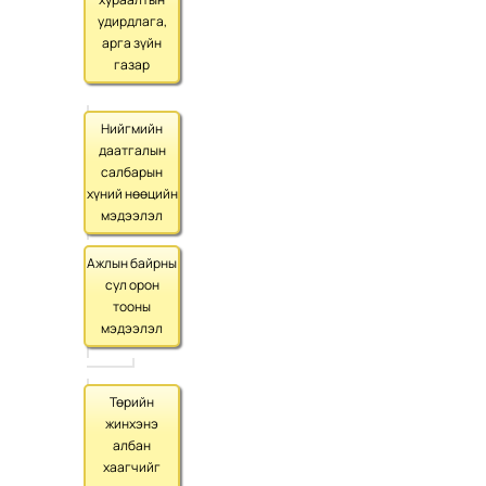
удирдлага,
арга зүйн
газар
Нийгмийн
даатгалын
салбарын
хүний нөөцийн
мэдээлэл
Ажлын байрны
сул орон
тооны
мэдээлэл
Төрийн
жинхэнэ
албан
хаагчийг