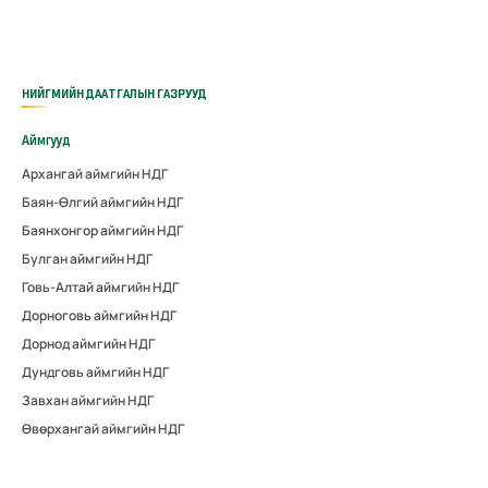
НИЙГМИЙН ДААТГАЛЫН ГАЗРУУД
Аймгууд
Архангай аймгийн НДГ
Баян-Өлгий аймгийн НДГ
Баянхонгор аймгийн НДГ
Булган аймгийн НДГ
Говь-Алтай аймгийн НДГ
Дорноговь аймгийн НДГ
Дорнод аймгийн НДГ
Дундговь аймгийн НДГ
Завхан аймгийн НДГ
Өвөрхангай аймгийн НДГ