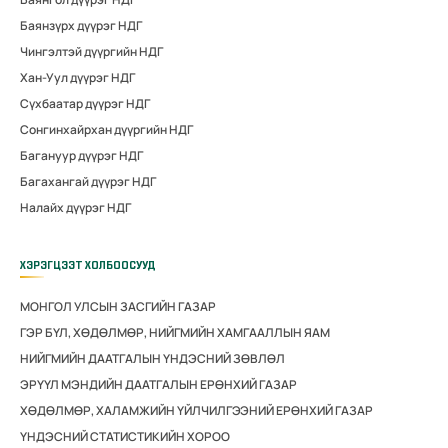
Баянзүрх дүүрэг НДГ
Чингэлтэй дүүргийн НДГ
Хан-Уул дүүрэг НДГ
Сүхбаатар дүүрэг НДГ
Сонгинхайрхан дүүргийн НДГ
Багануур дүүрэг НДГ
Багахангай дүүрэг НДГ
Налайх дүүрэг НДГ
ХЭРЭГЦЭЭТ ХОЛБООСУУД
МОНГОЛ УЛСЫН ЗАСГИЙН ГАЗАР
ГЭР БҮЛ, ХӨДӨЛМӨР, НИЙГМИЙН ХАМГААЛЛЫН ЯАМ
НИЙГМИЙН ДААТГАЛЫН ҮНДЭСНИЙ ЗӨВЛӨЛ
ЭРҮҮЛ МЭНДИЙН ДААТГАЛЫН ЕРӨНХИЙ ГАЗАР
ХӨДӨЛМӨР, ХАЛАМЖИЙН ҮЙЛЧИЛГЭЭНИЙ ЕРӨНХИЙ ГАЗАР
ҮНДЭСНИЙ СТАТИСТИКИЙН ХОРОО