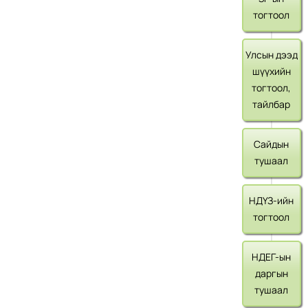
тогтоол
Улсын дээд
шүүхийн
тогтоол,
тайлбар
Сайдын
тушаал
НДҮЗ-ийн
тогтоол
НДЕГ-ын
даргын
тушаал