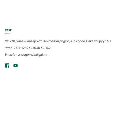
ХАЯГ
211238, Улаанбаатар хот, Чингэлтэй дүүрэг, 4-р хороо, Бага тойруу 13/1
Утас: 7777-1289 328030 321162
И-мэйл: undeg@ndaatgal.mn