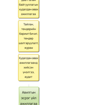
байгууллагын
худалдан авах
ажиллагаа
Тайлан,
тендерийн
баримт бичиг,
тендер
шалгаруулалт,
журам
Худалдан авах
ажиллагаанд
хийсэн
үнэлгээ,
аудит
Авилгын
эсрэг үйл
ажиллагаа