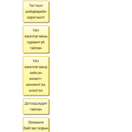
Тогтоол
шийдвэрийн
хэрэгжилт
Үйл
ажиллагааны
хураангуй
тайлан
Үйл
ажиллагаанд
хийсэн
хяналт-
шинжилгээ,
үнэлгээ
Дотоод аудит
тайлан
Эзэмшиж
байгаа газрын