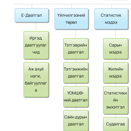
Е-Даатгал
Үйлчилгээний
Статистик
төрөл
мэдээ
Иргэд,
даатгуулаг
Тэтгэврийн
Сарын
чид
даатгал
мэдээ
Аж ахуй
Тэтгэмжийн
Жилийн
нэгж,
даатгал
мэдээ
байгууллаг
а
ҮОМШӨ-
Статистики
ний даатгал
йн
эмхэтгэл
Сайн дурын
даатгал
Судалгаа