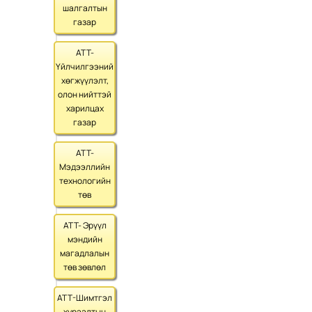
шалгалтын
газар
АТТ-
Үйлчилгээний
хөгжүүлэлт,
олон нийттэй
харилцах
газар
АТТ-
Мэдээллийн
технологийн
төв
АТТ- Эрүүл
мэндийн
магадлалын
төв зөвлөл
АТТ-Шимтгэл
хураалтын