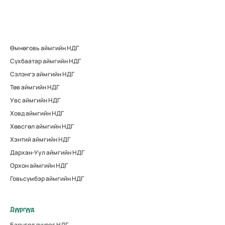
Өмнөговь аймгийн НДГ
Сүхбаатар аймгийн НДГ
Сэлэнгэ аймгийн НДГ
Төв аймгийн НДГ
Увс аймгийн НДГ
Ховд аймгийн НДГ
Хөвсгөл аймгийн НДГ
Хэнтий аймгийн НДГ
Дархан-Уул аймгийн НДГ
Орхон аймгийн НДГ
Говьсүмбэр аймгийн НДГ
Дүүргүүд
Баянгол дүүрэг НДГ