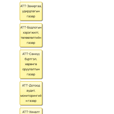
АТТ-Захиргаа,
удирдлагын
газар
АТТ-Бодлогын
хэрэгжилт,
төлөвлөлтийн
газар
АТТ-Санхүү
бүртгэл,
хөрөнгө
оруулалтын
газар
АТТ-Дотоод
аудит,
мониторингий
н газар
АТТ-Хяналт