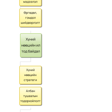
мэдээлэл
Өргөдөл,
гомдол
шийдвэрлэлт
Хүний
нөөцийн ил
тод байдал
Хүний
нөөцийн
стратеги
Албан
тушаалын
тодорхойлолт