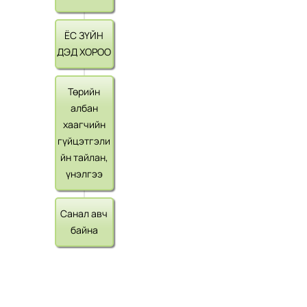
ЁС ЗҮЙН
ДЭД ХОРОО
Төрийн
албан
хаагчийн
гүйцэтгэли
йн тайлан,
үнэлгээ
Санал авч
байна