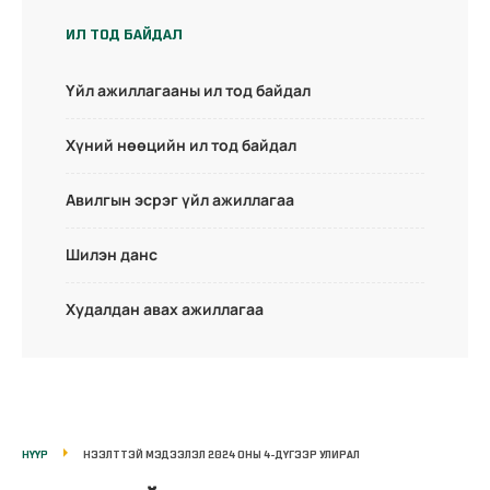
ИЛ ТОД БАЙДАЛ
Үйл ажиллагааны ил тод байдал
Хүний нөөцийн ил тод байдал
Авилгын эсрэг үйл ажиллагаа
Шилэн данс
Худалдан авах ажиллагаа
НҮҮР
НЭЭЛТТЭЙ МЭДЭЭЛЭЛ 2024 ОНЫ 4-ДҮГЭЭР УЛИРАЛ