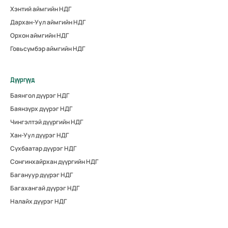
Хэнтий аймгийн НДГ
Дархан-Уул аймгийн НДГ
Орхон аймгийн НДГ
Говьсүмбэр аймгийн НДГ
Дүүргүүд
Баянгол дүүрэг НДГ
Баянзүрх дүүрэг НДГ
Чингэлтэй дүүргийн НДГ
Хан-Уул дүүрэг НДГ
Сүхбаатар дүүрэг НДГ
Сонгинхайрхан дүүргийн НДГ
Багануур дүүрэг НДГ
Багахангай дүүрэг НДГ
Налайх дүүрэг НДГ