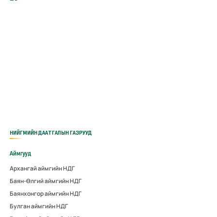
НИЙГМИЙН ДААТГАЛЫН ГАЗРУУД
Аймгууд
Архангай аймгийн НДГ
Баян-Өлгий аймгийн НДГ
Баянхонгор аймгийн НДГ
Булган аймгийн НДГ