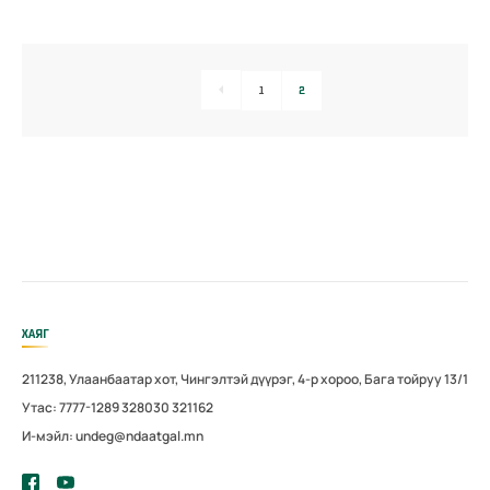
1
2
ХАЯГ
211238, Улаанбаатар хот, Чингэлтэй дүүрэг, 4-р хороо, Бага тойруу 13/1
Утас: 7777-1289 328030 321162
И-мэйл: undeg@ndaatgal.mn