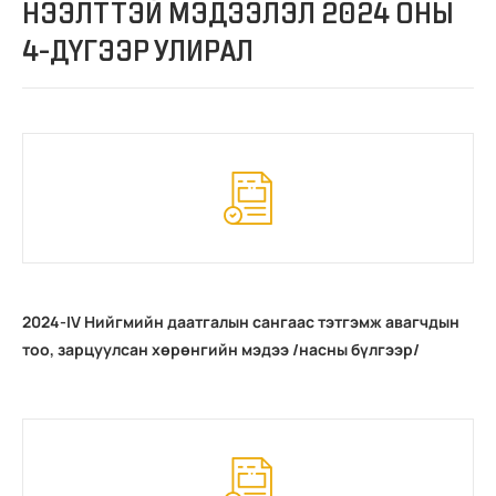
НЭЭЛТТЭЙ МЭДЭЭЛЭЛ 2024 ОНЫ
4-ДҮГЭЭР УЛИРАЛ
2024-IV Нийгмийн даатгалын сангаас тэтгэмж авагчдын
тоо, зарцуулсан хөрөнгийн мэдээ /насны бүлгээр/