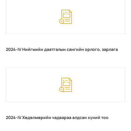
2024-IV Нийгмийн даатгалын сангийн орлого, зарлага
2024-IV Хөдөлмөрийн чадвараа алдсан хүний тоо