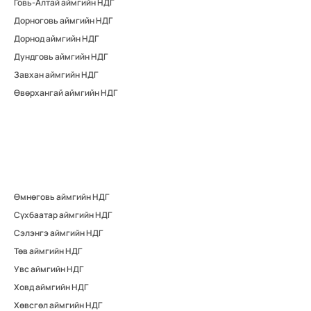
Говь-Алтай аймгийн НДГ
Дорноговь аймгийн НДГ
Дорнод аймгийн НДГ
Дундговь аймгийн НДГ
Завхан аймгийн НДГ
Өвөрхангай аймгийн НДГ
Өмнөговь аймгийн НДГ
Сүхбаатар аймгийн НДГ
Сэлэнгэ аймгийн НДГ
Төв аймгийн НДГ
Увс аймгийн НДГ
Ховд аймгийн НДГ
Хөвсгөл аймгийн НДГ