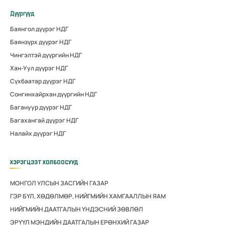
Дүүргүүд
Баянгол дүүрэг НДГ
Баянзүрх дүүрэг НДГ
Чингэлтэй дүүргийн НДГ
Хан-Уул дүүрэг НДГ
Сүхбаатар дүүрэг НДГ
Сонгинхайрхан дүүргийн НДГ
Багануур дүүрэг НДГ
Багахангай дүүрэг НДГ
Налайх дүүрэг НДГ
ХЭРЭГЦЭЭТ ХОЛБООСУУД
МОНГОЛ УЛСЫН ЗАСГИЙН ГАЗАР
ГЭР БҮЛ, ХӨДӨЛМӨР, НИЙГМИЙН ХАМГААЛЛЫН ЯАМ
НИЙГМИЙН ДААТГАЛЫН ҮНДЭСНИЙ ЗӨВЛӨЛ
ЭРҮҮЛ МЭНДИЙН ДААТГАЛЫН ЕРӨНХИЙ ГАЗАР