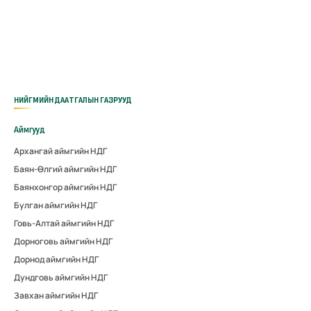
НИЙГМИЙН ДААТГАЛЫН ГАЗРУУД
Аймгууд
Архангай аймгийн НДГ
Баян-Өлгий аймгийн НДГ
Баянхонгор аймгийн НДГ
Булган аймгийн НДГ
Говь-Алтай аймгийн НДГ
Дорноговь аймгийн НДГ
Дорнод аймгийн НДГ
Дундговь аймгийн НДГ
Завхан аймгийн НДГ