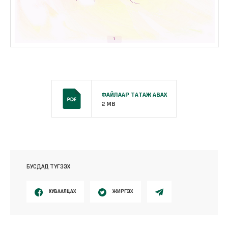
ФАЙЛААР ТАТАЖ АВАХ
2 MB
БУСДАД ТҮГЭЭХ
ХУВААЛЦАХ
ЖИРГЭХ