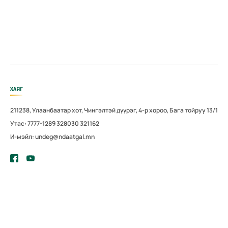
ХАЯГ
211238, Улаанбаатар хот, Чингэлтэй дүүрэг, 4-р хороо, Бага тойруу 13/1
Утас: 7777-1289 328030 321162
И-мэйл: undeg@ndaatgal.mn