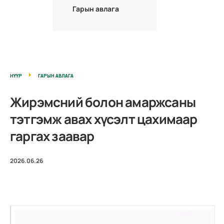
Гарын авлага
НҮҮР
ГАРЫН АВЛАГА
Жирэмсний болон амаржсаны
тэтгэмж авах хүсэлт цахимаар
гаргах заавар
2026.06.26