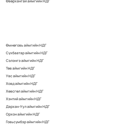
Өвөрхангай аймгийн НДГ
Өмнөговь аймгийн НДГ
Сүхбаатар аймгийн НДГ
Сэлэнгэ аймгийн НДГ
Төв аймгийн НДГ
Увс аймгийн НДГ
Ховд аймгийн НДГ
Хөвсгөл аймгийн НДГ
Хэнтий аймгийн НДГ
Дархан-Уул аймгийн НДГ
Орхон аймгийн НДГ
Говьсүмбэр аймгийн НДГ