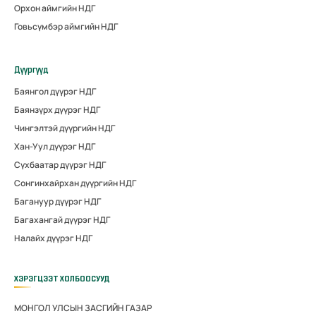
Орхон аймгийн НДГ
Говьсүмбэр аймгийн НДГ
Дүүргүүд
Баянгол дүүрэг НДГ
Баянзүрх дүүрэг НДГ
Чингэлтэй дүүргийн НДГ
Хан-Уул дүүрэг НДГ
Сүхбаатар дүүрэг НДГ
Сонгинхайрхан дүүргийн НДГ
Багануур дүүрэг НДГ
Багахангай дүүрэг НДГ
Налайх дүүрэг НДГ
ХЭРЭГЦЭЭТ ХОЛБООСУУД
МОНГОЛ УЛСЫН ЗАСГИЙН ГАЗАР