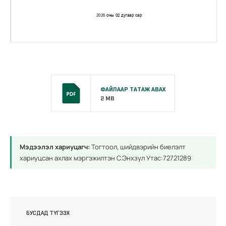
ФАЙЛААР ТАТАЖ АВАХ
2 MB
Мэдээлэл хариуцагч:
Тогтоол, шийдвэрийн биелэлт
хариуцсан ахлах мэргэжилтэн С.Энхзул Утас:72721289
БУСДАД ТҮГЭЭХ