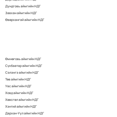
Дундговь аймгийн НДГ
Завхан аймгийн НДГ
Өвөрхангай аймгийн НДГ
Өмнөговь аймгийн НДГ
Сүхбаатар аймгийн НДГ
Сэлэнгэ аймгийн НДГ
Төв аймгийн НДГ
Увс аймгийн НДГ
Ховд аймгийн НДГ
Хөвсгөл аймгийн НДГ
Хэнтий аймгийн НДГ
Дархан-Уул аймгийн НДГ