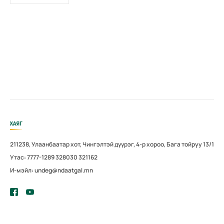
ХАЯГ
211238, Улаанбаатар хот, Чингэлтэй дүүрэг, 4-р хороо, Бага тойруу 13/1
Утас: 7777-1289 328030 321162
И-мэйл: undeg@ndaatgal.mn