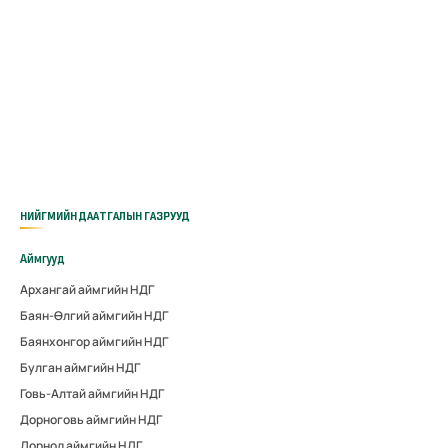
НИЙГМИЙН ДААТГАЛЫН ГАЗРУУД
Аймгууд
Архангай аймгийн НДГ
Баян-Өлгий аймгийн НДГ
Баянхонгор аймгийн НДГ
Булган аймгийн НДГ
Говь-Алтай аймгийн НДГ
Дорноговь аймгийн НДГ
Дорнод аймгийн НДГ