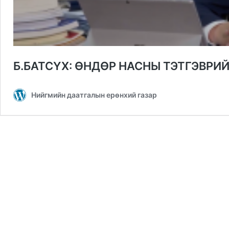
Б.БАТСҮХ: ӨНДӨР НАСНЫ ТЭТГЭВРИ
Нийгмийн даатгалын ерөнхий газар